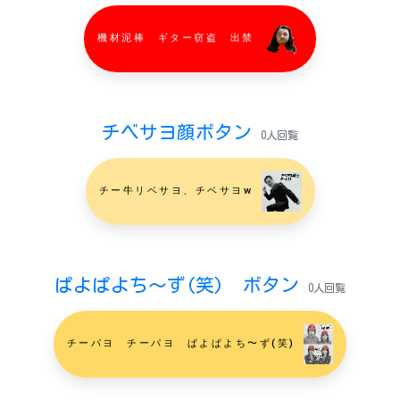
機材泥棒 ギター窃盗 出禁
チベサヨ顔ボタン
0人回覧
チー牛リベサヨ、チベサヨw
ぱよぱよち〜ず(笑) ボタン
0人回覧
チーパヨ チーパヨ ぱよぱよち〜ず(笑)