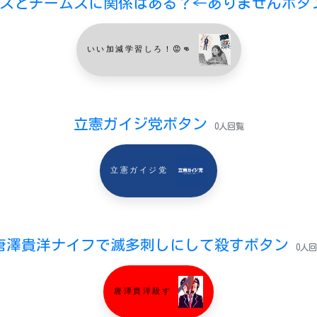
スとチームスに関係はある？←ありませんボ
いい加減学習しろ！😡👊
立憲ガイジ党ボタン
0人回覧
立憲ガイジ党
唐澤貴洋ナイフで滅多刺しにして殺すボタン
0人
唐澤貴洋殺す