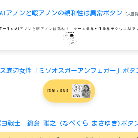
AIアノンと暇アノンの親和性は異常ボタン
0人回
ITー牛のAIアノンと暇アノンは死ね！ ゲーム業界=IT業界テクウヨAIア
ス底辺女性「ミソオスガーアンフェガー」ボ
職業：SNS
ヨ戦士 鍋倉 雅之 (なべくら まさゆき)ボタ