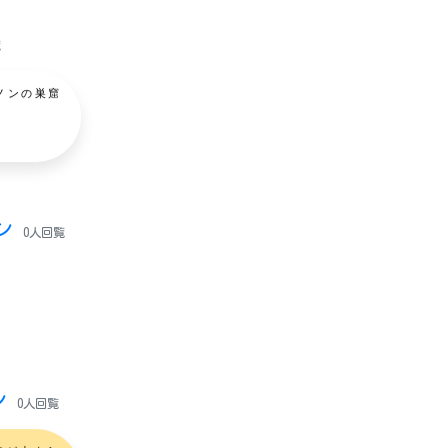
覧
ノンの巣窟
タン
0人回覧
ン
0人回覧