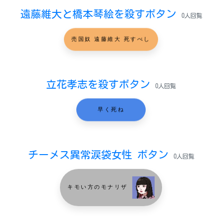
遠藤維大と橋本琴絵を殺すボタン
0人回覧
売国奴 遠藤維大 死すべし
立花孝志を殺すボタン
0人回覧
早く死ね
チーメス異常涙袋女性 ボタン
0人回覧
キモい方のモナリザ