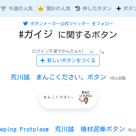
今週の人気
累計の人気
押したボタン
ボタ
ボタンメーカー公式ツイッター
をフォロー
#ガイジ
に関するボタン
ログイン不要でかんたん٩( ‘ω’ )و
新しいボタンをつくる
荒川誠 まんこください。ボタン
105人回覧
まんこください。
eeping Protplasm 荒川誠 機材泥棒ボタン
50