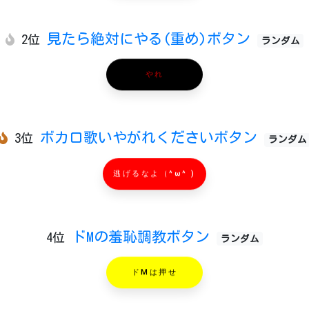
見たら絶対にやる(重め)ボタン
2位
ランダム
やれ
ボカロ歌いやがれくださいボタン
3位
ランダム
逃げるなよ（^ω^ )
ドMの羞恥調教ボタン
4位
ランダム
ドMは押せ