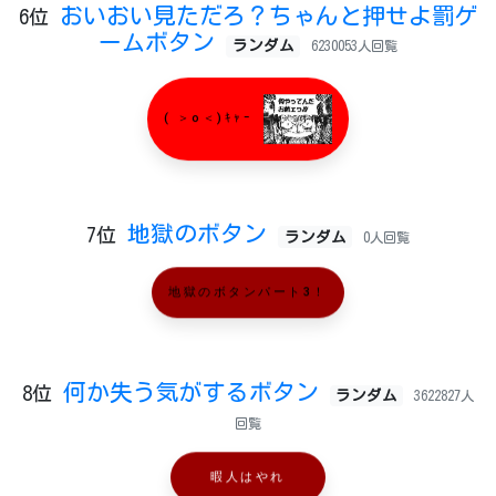
おいおい見ただろ？ちゃんと押せよ罰ゲ
6位
ームボタン
ランダム
6230053人回覧
( ＞o＜)ｷｬｰ
地獄のボタン
7位
ランダム
0人回覧
地獄のボタンパート3！
何か失う気がするボタン
8位
ランダム
3622827人
回覧
暇人はやれ