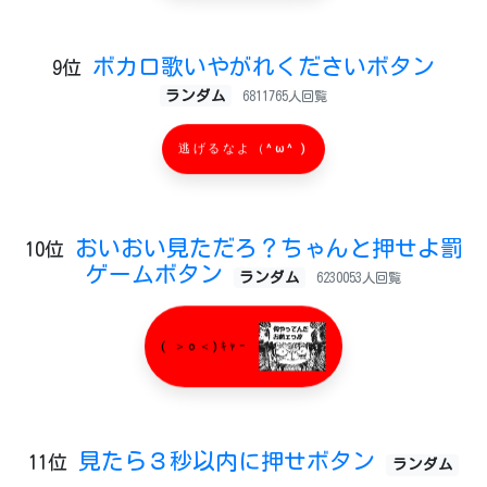
ボカロ歌いやがれくださいボタン
9位
ランダム
6811765人回覧
逃げるなよ（^ω^ )
おいおい見ただろ？ちゃんと押せよ罰
10位
ゲームボタン
ランダム
6230053人回覧
( ＞o＜)ｷｬｰ
見たら３秒以内に押せボタン
11位
ランダム