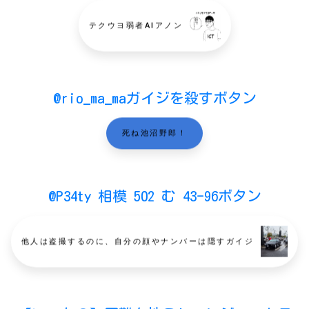
テクウヨ弱者AIアノン
@rio_ma_maガイジを殺すボタン
死ね池沼野郎！
@P34ty 相模 502 む 43-96ボタン
他人は盗撮するのに、自分の顔やナンバーは隠すガイジ