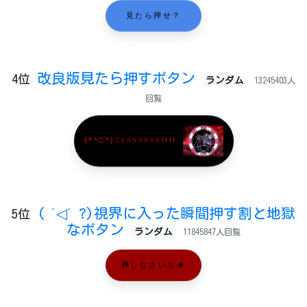
見たら押せ？
改良版見たら押すボタン
4位
ランダム
13245403人
回覧
(*^□^)ﾆｬﾊﾊﾊﾊﾊﾊ!!!!
( ˙◁˙ ?)視界に入った瞬間押す割と地獄
5位
なボタン
ランダム
11845847人回覧
押しなさいな★