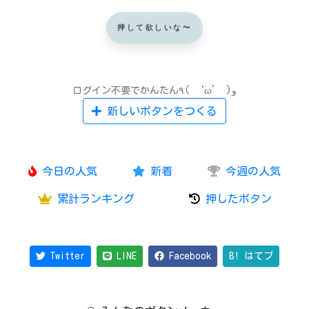
押して欲しいな〜
ログイン不要でかんたん٩( ‘ω’ )و
新しいボタンをつくる
今日の人気
新着
今週の人気
累計ランキング
押したボタン
Twitter
LINE
Facebook
B! はてブ