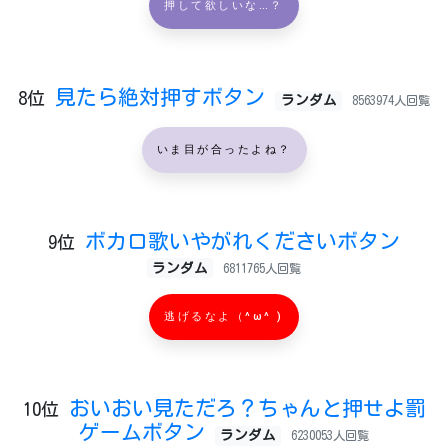
押して欲しいな…？
見たら絶対押すボタン
8位
ランダム
8563974人回覧
いま目が合ったよね？
ボカロ歌いやがれくださいボタン
9位
ランダム
6811765人回覧
逃げるなよ（^ω^ )
おいおい見ただろ？ちゃんと押せよ罰
10位
ゲームボタン
ランダム
6230053人回覧