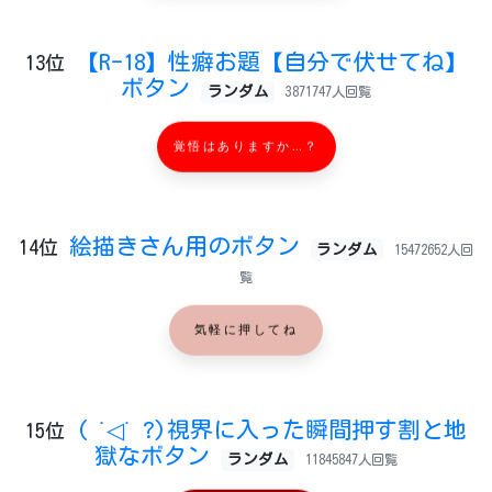
【R-18】性癖お題【自分で伏せてね】
13位
ボタン
ランダム
3871747人回覧
覚悟はありますか…？
絵描きさん用のボタン
14位
ランダム
15472652人回
覧
気軽に押してね
( ˙◁˙ ?)視界に入った瞬間押す割と地
15位
獄なボタン
ランダム
11845847人回覧