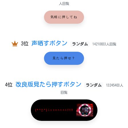
人回覧
気軽に押してね
声晒すボタン
3位
ランダム
14210833人回覧
見たら押せ？
改良版見たら押すボタン
4位
ランダム
13245403人
回覧
(*^□^)ﾆｬﾊﾊﾊﾊﾊﾊ!!!!