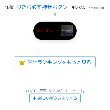
見たら必ず押せボタン
15位
ランダム
4244658人回
覧
絶対に押せ^ ^
累計ランキングをもっと見る
ログイン不要でかんたん٩( ‘ω’ )و
新しいボタンをつくる