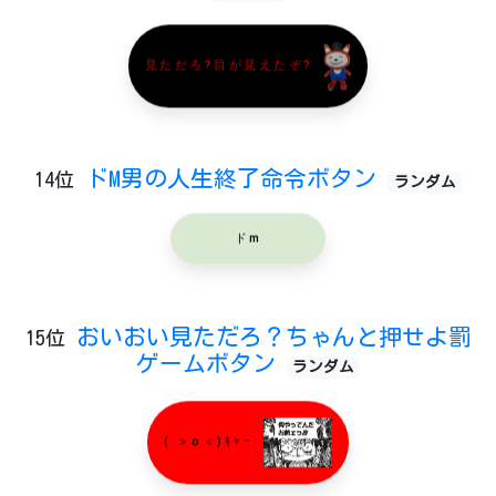
見ただろ?目が見えたぞ?
ドM男の人生終了命令ボタン
14位
ランダム
ドm
おいおい見ただろ？ちゃんと押せよ罰
15位
ゲームボタン
ランダム
( ＞o＜)ｷｬｰ