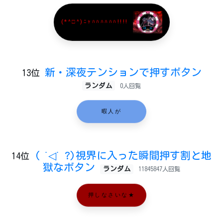
(*^□^)ﾆｬﾊﾊﾊﾊﾊﾊ!!!!
新・深夜テンションで押すボタン
13位
ランダム
0人回覧
暇人が
( ˙◁˙ ?)視界に入った瞬間押す割と地
14位
獄なボタン
ランダム
11845847人回覧
押しなさいな★