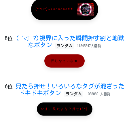
(*^□^)ﾆｬﾊﾊﾊﾊﾊﾊ!!!!
( ˙◁˙ ?)視界に入った瞬間押す割と地獄
5位
なボタン
ランダム
11845847人回覧
押しなさいな★
見たら押せ！いろいろなタグが混ざった
6位
ドキドキボタン
ランダム
10880801人回覧
いま、見たよな？押せ(^^)