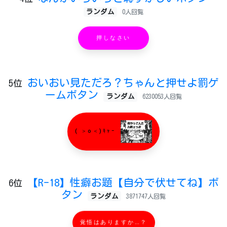
ランダム
0人回覧
押しなさい
おいおい見ただろ？ちゃんと押せよ罰ゲ
5位
ームボタン
ランダム
6230053人回覧
( ＞o＜)ｷｬｰ
【R-18】性癖お題【自分で伏せてね】ボ
6位
タン
ランダム
3871747人回覧
覚悟はありますか…？