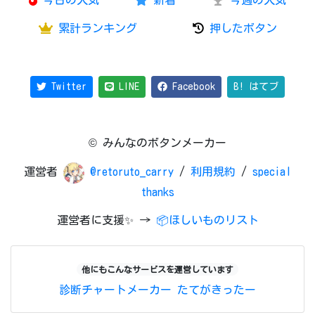
今日の人気
新着
今週の人気
累計ランキング
押したボタン
Twitter
LINE
Facebook
B! はてブ
© みんなのボタンメーカー
運営者
@retoruto_carry
/
利用規約
/
special
thanks
運営者に支援✨ →
📦ほしいものリスト
他にもこんなサービスを運営しています
診断チャートメーカー
たてがきったー