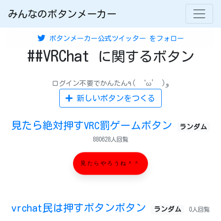
みんなのボタンメーカー
ボタンメーカー公式ツイッター
をフォロー
##VRChat
に関するボタン
ログイン不要でかんたん٩( ‘ω’ )و
新しいボタンをつくる
見たら絶対押すVRC罰ゲームボタン
ランダム
880628人回覧
見たらやろうね＾＾
vrchat民は押すボタンボタン
ランダム
0人回覧