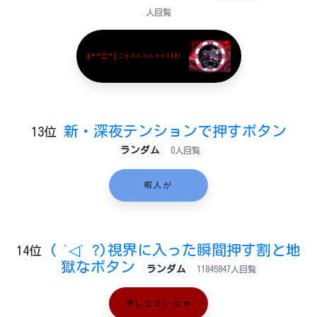
人回覧
(*^□^)ﾆｬﾊﾊﾊﾊﾊﾊ!!!!
新・深夜テンションで押すボタン
13位
ランダム
0人回覧
暇人が
( ˙◁˙ ?)視界に入った瞬間押す割と地
14位
獄なボタン
ランダム
11845847人回覧
押しなさいな★