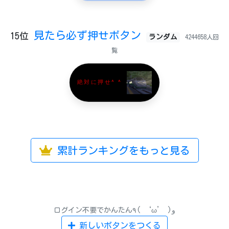
見たら必ず押せボタン
15位
ランダム
4244658人回
覧
絶対に押せ^ ^
累計ランキングをもっと見る
ログイン不要でかんたん٩( ‘ω’ )و
新しいボタンをつくる