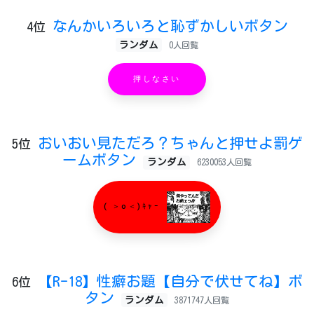
なんかいろいろと恥ずかしいボタン
4位
ランダム
0人回覧
押しなさい
おいおい見ただろ？ちゃんと押せよ罰ゲ
5位
ームボタン
ランダム
6230053人回覧
( ＞o＜)ｷｬｰ
【R-18】性癖お題【自分で伏せてね】ボ
6位
タン
ランダム
3871747人回覧