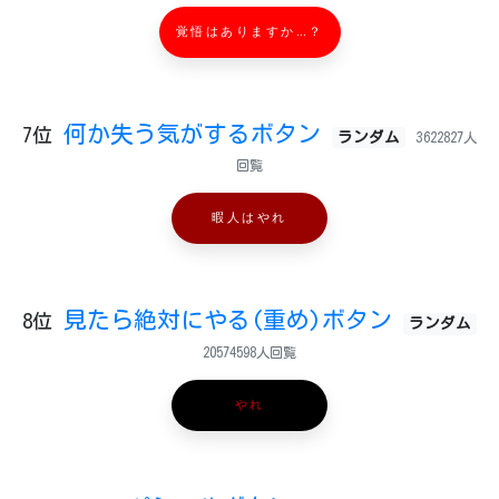
覚悟はありますか…？
何か失う気がするボタン
7位
ランダム
3622827人
回覧
暇人はやれ
見たら絶対にやる(重め)ボタン
8位
ランダム
20574598人回覧
やれ