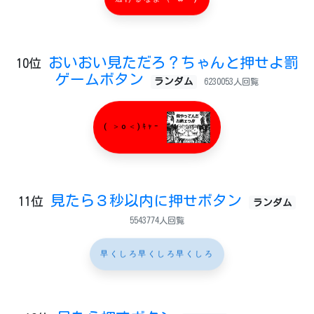
逃げるなよ（^ω^ )
おいおい見ただろ？ちゃんと押せよ罰
10位
ゲームボタン
ランダム
6230053人回覧
( ＞o＜)ｷｬｰ
見たら３秒以内に押せボタン
11位
ランダム
5543774人回覧
早くしろ早くしろ早くしろ