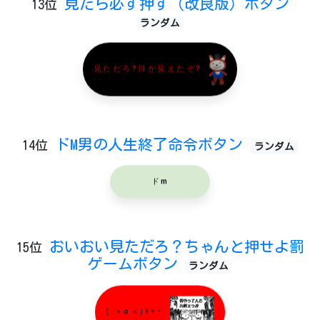
見たら必ず押す（改良版）ボタン
13位
ランダム
見ただろ?目が見えたぞ?
ドM男の人生終了命令ボタン
14位
ランダム
ドm
おいおい見ただろ？ちゃんと押せよ罰
15位
ゲームボタン
ランダム
( ＞o＜)ｷｬｰ