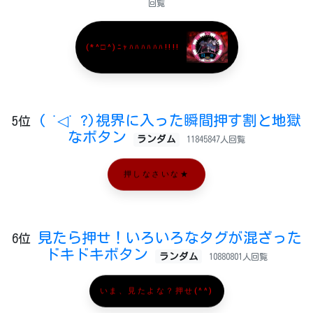
回覧
(*^□^)ﾆｬﾊﾊﾊﾊﾊﾊ!!!!
( ˙◁˙ ?)視界に入った瞬間押す割と地獄
5位
なボタン
ランダム
11845847人回覧
押しなさいな★
見たら押せ！いろいろなタグが混ざった
6位
ドキドキボタン
ランダム
10880801人回覧
いま、見たよな？押せ(^^)