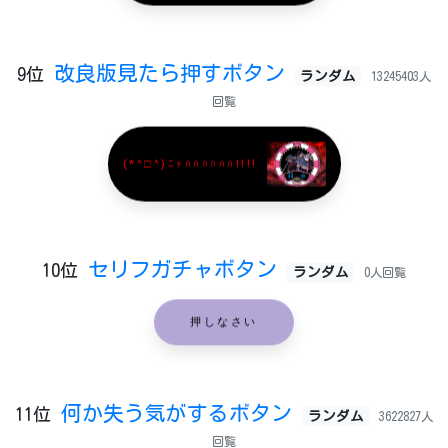
改良版見たら押すボタン
9位
ランダム
13245403人
回覧
(*^□^)ﾆｬﾊﾊﾊﾊﾊﾊ!!!!
セリフガチャボタン
10位
ランダム
0人回覧
押しなさい
何か失う気がするボタン
11位
ランダム
3622827人
回覧