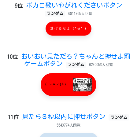
ボカロ歌いやがれくださいボタン
9位
ランダム
6811765人回覧
逃げるなよ（^ω^ )
おいおい見ただろ？ちゃんと押せよ罰
10位
ゲームボタン
ランダム
6230053人回覧
( ＞o＜)ｷｬｰ
見たら３秒以内に押せボタン
11位
ランダム
5543774人回覧