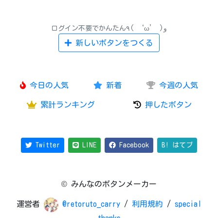
ログイン不要でかんたん٩( ‘ω’ )و
新しいボタンをつくる
今日の人気
新着
今週の人気
累計ランキング
押したボタン
Twitter
LINE
Facebook
B! はてブ
© みんなのボタンメーカー
運営者
@retoruto_carry
/
利用規約
/
special
thanks