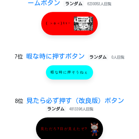
ームボタン
ランダム
6230053人回覧
( ＞o＜)ｷｬｰ
暇な時に押すボタン
7位
ランダム
0人回覧
暇な時に押そうねぇ
見たら必ず押す（改良版）ボタン
8位
ランダム
4813396人回覧
見ただろ?目が見えたぞ?