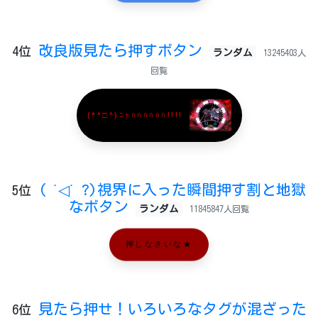
改良版見たら押すボタン
4位
ランダム
13245403人
回覧
(*^□^)ﾆｬﾊﾊﾊﾊﾊﾊ!!!!
( ˙◁˙ ?)視界に入った瞬間押す割と地獄
5位
なボタン
ランダム
11845847人回覧
押しなさいな★
見たら押せ！いろいろなタグが混ざった
6位