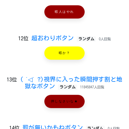
暇人はやれ
超おわりボタン
12位
ランダム
0人回覧
暇か？
( ˙◁˙ ?)視界に入った瞬間押す割と地
13位
獄なボタン
ランダム
11845847人回覧
押しなさいな★
罰が無いかもねボタン
14位
ランダム
0人回覧