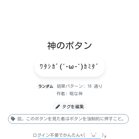
神のボタン
ﾜﾀｼｶﾞ(´-ω-`)ｶﾐﾀﾞ
結果パターン: 16 通り
ランダム
作者: 暇な神
タグを編集
掟。このボタンを見た者はボタンを強制的に押すこと。
ログイン不要でかんたん٩( ‘ω’ )و