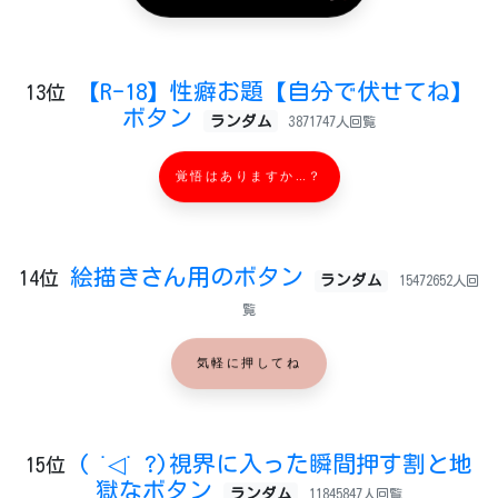
【R-18】性癖お題【自分で伏せてね】
13位
ボタン
ランダム
3871747人回覧
覚悟はありますか…？
絵描きさん用のボタン
14位
ランダム
15472652人回
覧
気軽に押してね
( ˙◁˙ ?)視界に入った瞬間押す割と地
15位
獄なボタン
ランダム
11845847人回覧