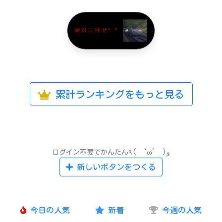
絶対に押せ^ ^
累計ランキングをもっと見る
ログイン不要でかんたん٩( ‘ω’ )و
新しいボタンをつくる
今日の人気
新着
今週の人気