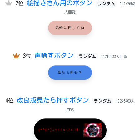
絵描きさん用のボタン
2位
ランダム
15472652
人回覧
気軽に押してね
声晒すボタン
3位
ランダム
14210833人回覧
見たら押せ？
改良版見たら押すボタン
4位
ランダム
13245403人
回覧
(*^□^)ﾆｬﾊﾊﾊﾊﾊﾊ!!!!