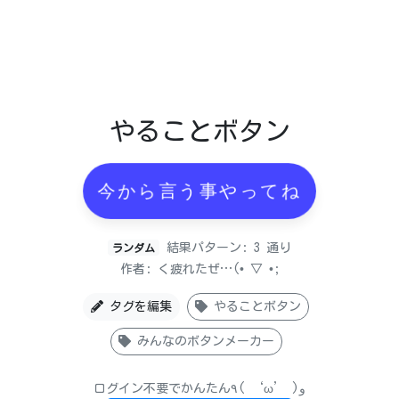
やることボタン
今から言う事やってね
結果パターン: 3 通り
ランダム
作者: く疲れたぜ…(⁠•⁠ ⁠▽⁠ ⁠•⁠;⁠
タグを編集
やることボタン
みんなのボタンメーカー
ログイン不要でかんたん٩( ‘ω’ )و