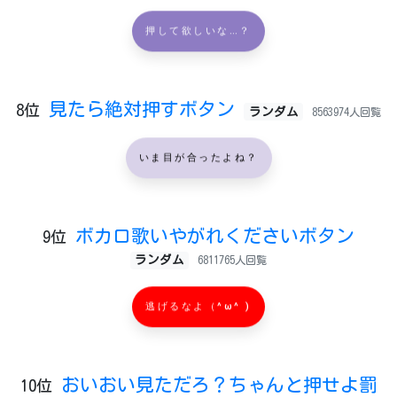
押して欲しいな…？
見たら絶対押すボタン
8位
ランダム
8563974人回覧
いま目が合ったよね？
ボカロ歌いやがれくださいボタン
9位
ランダム
6811765人回覧
逃げるなよ（^ω^ )
おいおい見ただろ？ちゃんと押せよ罰
10位