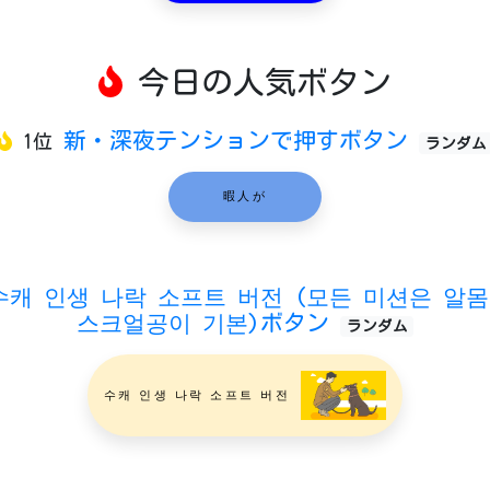
今日の人気ボタン
新・深夜テンションで押すボタン
1位
ランダム
暇人が
수캐 인생 나락 소프트 버전 (모든 미션은 알
스크얼공이 기본)ボタン
ランダム
수캐 인생 나락 소프트 버전