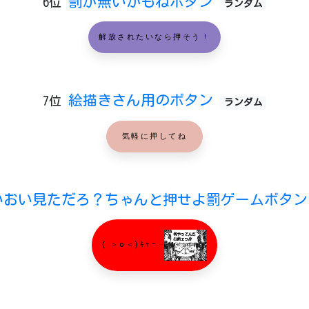
罰が無いかもねボタン
6位
ランダム
解放されたいなら押そう！
絵描きさん用のボタン
7位
ランダム
気軽に押してね
いおい見ただろ？ちゃんと押せよ罰ゲームボタ
( ＞o＜)ｷｬｰ