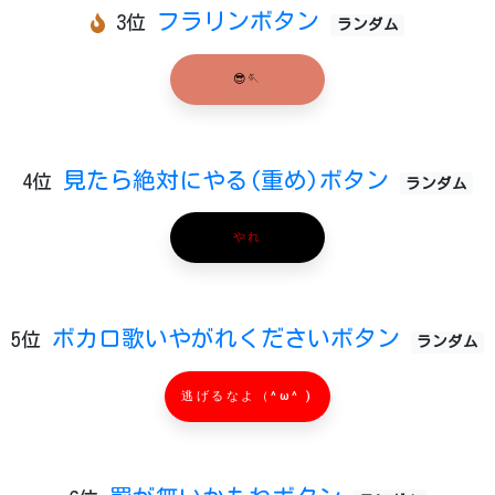
フラリンボタン
3位
ランダム
😎🪡
見たら絶対にやる(重め)ボタン
4位
ランダム
やれ
ボカロ歌いやがれくださいボタン
5位
ランダム
逃げるなよ（^ω^ )