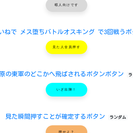
暇人向けです
いいねで メス堕ちバトルオスキング で3回戦うボ
見た人全員押す
原の東軍のどこかへ飛ばされるボタンボタン
ラ
いざ出陣！
見た瞬間押すことが確定するボタン
ランダム
押せよ？