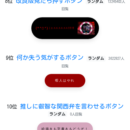
改良版見たら押すボタン
8位
ランダム
13245403人
回覧
(*^□^)ﾆｬﾊﾊﾊﾊﾊﾊ!!!!
何か失う気がするボタン
9位
ランダム
3622827人
回覧
暇人はやれ
推しに叡智な関西弁を言わせるボタン
10位
ランダム
0人回覧
絵描きも字書きもどうぞ！