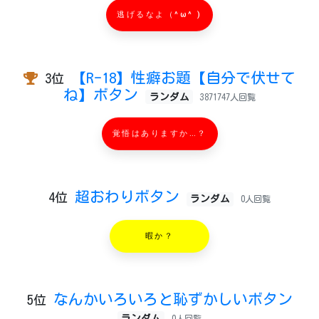
逃げるなよ（^ω^ )
【R-18】性癖お題【自分で伏せて
3位
ね】ボタン
ランダム
3871747人回覧
覚悟はありますか…？
超おわりボタン
4位
ランダム
0人回覧
暇か？
なんかいろいろと恥ずかしいボタン
5位
ランダム
0人回覧