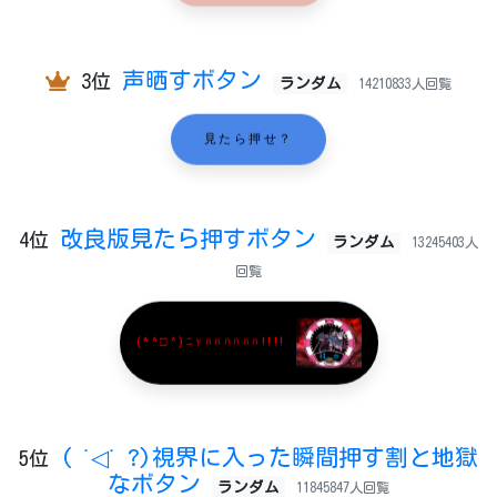
声晒すボタン
3位
ランダム
14210833人回覧
見たら押せ？
改良版見たら押すボタン
4位
ランダム
13245403人
回覧
(*^□^)ﾆｬﾊﾊﾊﾊﾊﾊ!!!!
( ˙◁˙ ?)視界に入った瞬間押す割と地獄
5位
なボタン
ランダム
11845847人回覧