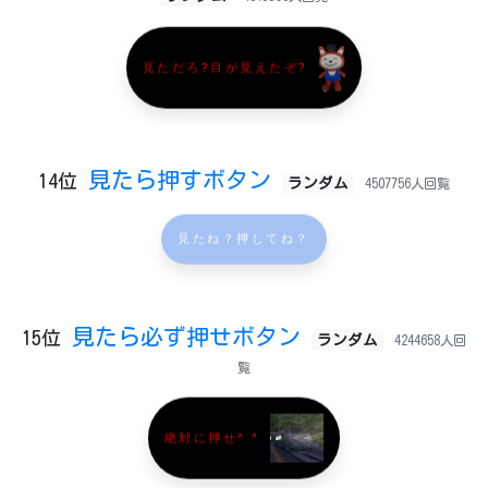
見ただろ?目が見えたぞ?
見たら押すボタン
14位
ランダム
4507756人回覧
見たね？押してね？
見たら必ず押せボタン
15位
ランダム
4244658人回
覧
絶対に押せ^ ^