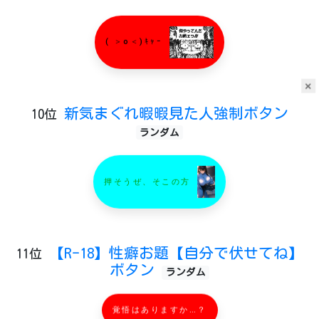
( ＞o＜)ｷｬｰ
×
新気まぐれ暇暇見た人強制ボタン
10位
ランダム
押そうぜ、そこの方
【R-18】性癖お題【自分で伏せてね】
11位
ボタン
ランダム
覚悟はありますか…？