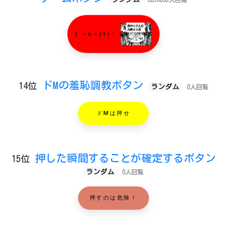
( ＞o＜)ｷｬｰ
ドMの羞恥調教ボタン
14位
ランダム
0人回覧
ドMは押せ
押した瞬間することが確定するボタン
15位
ランダム
0人回覧
押すのは危険！