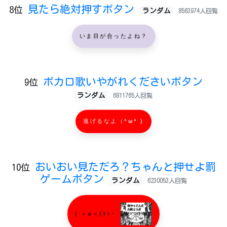
見たら絶対押すボタン
8位
ランダム
8563974人回覧
いま目が合ったよね？
ボカロ歌いやがれくださいボタン
9位
ランダム
6811765人回覧
逃げるなよ（^ω^ )
おいおい見ただろ？ちゃんと押せよ罰
10位
ゲームボタン
ランダム
6230053人回覧
( ＞o＜)ｷｬｰ