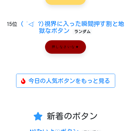
( ˙◁˙ ?)視界に入った瞬間押す割と地
15位
獄なボタン
ランダム
押しなさいな★
今日の人気ボタンをもっと見る
新着のボタン