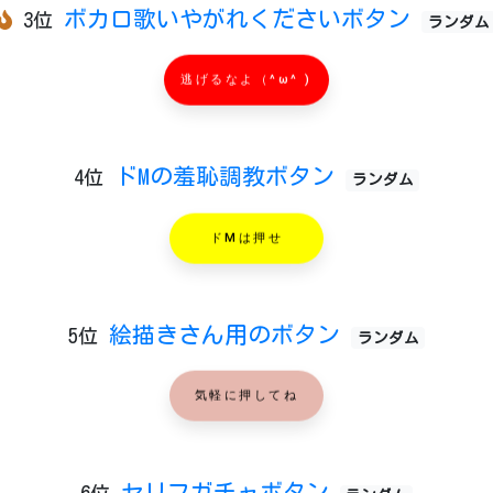
ボカロ歌いやがれくださいボタン
3位
ランダム
逃げるなよ（^ω^ )
ドMの羞恥調教ボタン
4位
ランダム
ドMは押せ
絵描きさん用のボタン
5位
ランダム
気軽に押してね
セリフガチャボタン