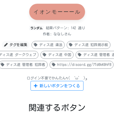
イオンモーーール
結果パターン: 142 通り
ランダム
作者: ななしさん
タグを編集
ディス速 違法
ディス速 犯罪掲示板
ディス速 ダークウェブ
ディス速 中国
ディス速 管理者 
ディス速 管理者 犯罪者
https://discord.gg/7Td6kK9hF8
ログイン不要でかんたん٩( ‘ω’ )و
新しいボタンをつくる
関連するボタン