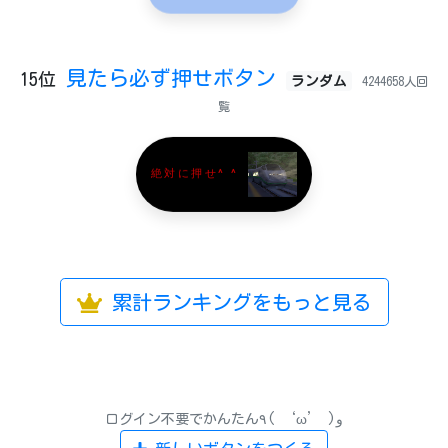
見たら必ず押せボタン
15位
ランダム
4244658人回
覧
絶対に押せ^ ^
累計ランキングをもっと見る
ログイン不要でかんたん٩( ‘ω’ )و