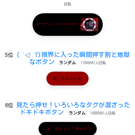
回覧
(*^□^)ﾆｬﾊﾊﾊﾊﾊﾊ!!!!
( ˙◁˙ ?)視界に入った瞬間押す割と地獄
5位
なボタン
ランダム
11845847人回覧
押しなさいな★
見たら押せ！いろいろなタグが混ざった
6位
ドキドキボタン
ランダム
10880801人回覧
いま、見たよな？押せ(^^)