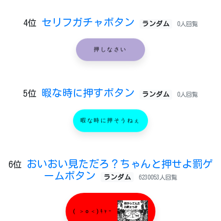
セリフガチャボタン
4位
ランダム
0人回覧
押しなさい
暇な時に押すボタン
5位
ランダム
0人回覧
暇な時に押そうねぇ
おいおい見ただろ？ちゃんと押せよ罰ゲ
6位
ームボタン
ランダム
6230053人回覧
( ＞o＜)ｷｬｰ