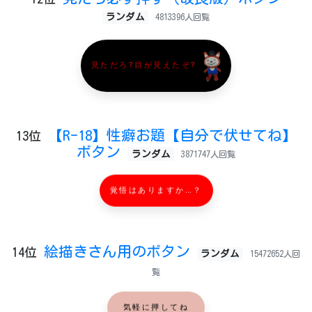
ランダム
4813396人回覧
見ただろ?目が見えたぞ?
【R-18】性癖お題【自分で伏せてね】
13位
ボタン
ランダム
3871747人回覧
覚悟はありますか…？
絵描きさん用のボタン
14位
ランダム
15472652人回
覧
気軽に押してね