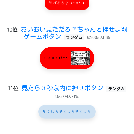
逃げるなよ（^ω^ )
おいおい見ただろ？ちゃんと押せよ罰
10位
ゲームボタン
ランダム
6230053人回覧
( ＞o＜)ｷｬｰ
見たら３秒以内に押せボタン
11位
ランダム
5543774人回覧
早くしろ早くしろ早くしろ