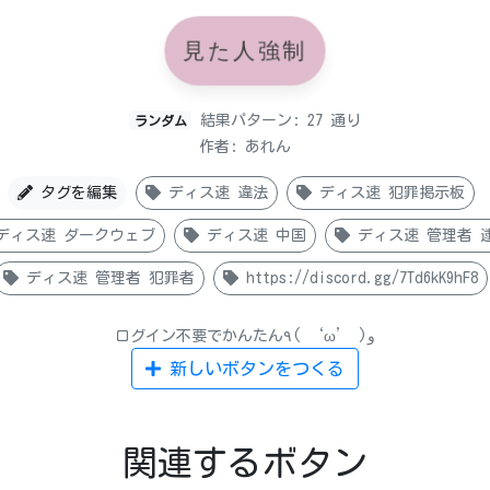
見た人強制
結果パターン: 27 通り
ランダム
作者: あれん
タグを編集
ディス速 違法
ディス速 犯罪掲示板
ディス速 ダークウェブ
ディス速 中国
ディス速 管理者 
ディス速 管理者 犯罪者
https://discord.gg/7Td6kK9hF8
ログイン不要でかんたん٩( ‘ω’ )و
新しいボタンをつくる
関連するボタン