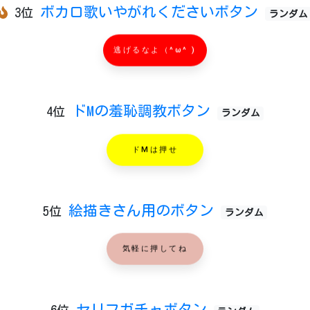
ボカロ歌いやがれくださいボタン
3位
ランダム
逃げるなよ（^ω^ )
ドMの羞恥調教ボタン
4位
ランダム
ドMは押せ
絵描きさん用のボタン
5位
ランダム
気軽に押してね
セリフガチャボタン