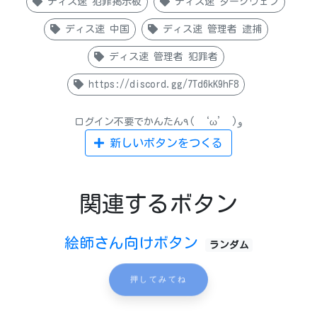
ディス速 犯罪掲示板
ディス速 ダークウェブ
ディス速 中国
ディス速 管理者 逮捕
ディス速 管理者 犯罪者
https://discord.gg/7Td6kK9hF8
ログイン不要でかんたん٩( ‘ω’ )و
新しいボタンをつくる
関連するボタン
絵師さん向けボタン
ランダム
押してみてね