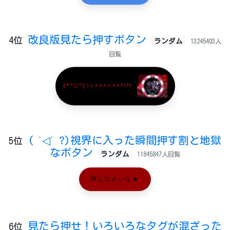
改良版見たら押すボタン
4位
ランダム
13245403人
回覧
(*^□^)ﾆｬﾊﾊﾊﾊﾊﾊ!!!!
( ˙◁˙ ?)視界に入った瞬間押す割と地獄
5位
なボタン
ランダム
11845847人回覧
押しなさいな★
見たら押せ！いろいろなタグが混ざった
6位