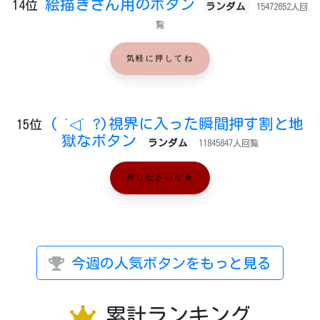
絵描きさん用のボタン
14位
ランダム
15472652人回
覧
気軽に押してね
( ˙◁˙ ?)視界に入った瞬間押す割と地
15位
獄なボタン
ランダム
11845847人回覧
押しなさいな★
今週の人気ボタンをもっと見る
累計ランキング