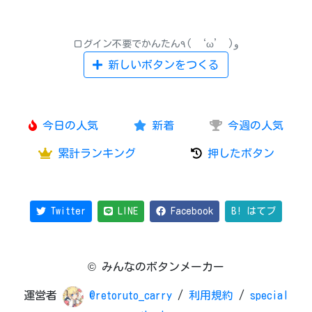
ログイン不要でかんたん٩( ‘ω’ )و
新しいボタンをつくる
今日の人気
新着
今週の人気
累計ランキング
押したボタン
Twitter
LINE
Facebook
B! はてブ
© みんなのボタンメーカー
運営者
@retoruto_carry
/
利用規約
/
special