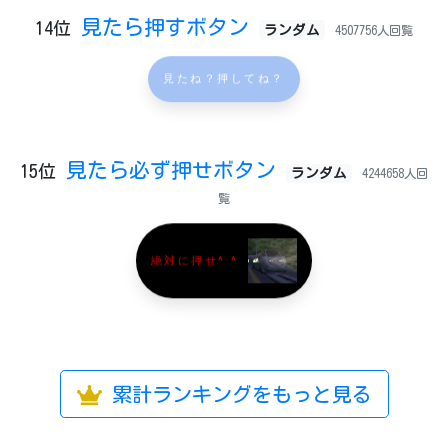
見たら押すボタン
14位
ランダム
4507756人回覧
見たね？押してね？
見たら必ず押せボタン
15位
ランダム
4244658人回
覧
絶対に押せ^ ^
累計ランキングをもっと見る