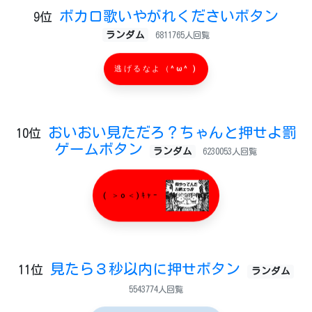
ボカロ歌いやがれくださいボタン
9位
ランダム
6811765人回覧
逃げるなよ（^ω^ )
おいおい見ただろ？ちゃんと押せよ罰
10位
ゲームボタン
ランダム
6230053人回覧
( ＞o＜)ｷｬｰ
見たら３秒以内に押せボタン
11位
ランダム
5543774人回覧