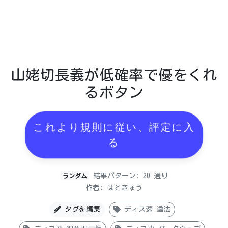
山姥切長義が低確率で優をくれ
るボタン
これより規則に従い、評定に入
る
結果パターン: 20 通り
ランダム
作者: はときゅう
タグを編集
ディス速 違法