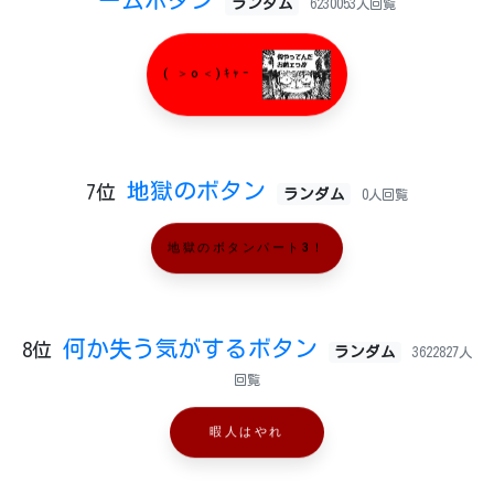
ームボタン
ランダム
6230053人回覧
( ＞o＜)ｷｬｰ
地獄のボタン
7位
ランダム
0人回覧
地獄のボタンパート3！
何か失う気がするボタン
8位
ランダム
3622827人
回覧
暇人はやれ