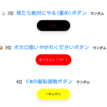
見たら絶対にやる(重め)ボタン
2位
ランダム
やれ
ボカロ歌いやがれくださいボタン
3位
ランダム
逃げるなよ（^ω^ )
ドMの羞恥調教ボタン
4位
ランダム
ドMは押せ