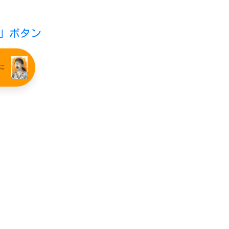
」ボタン
室に