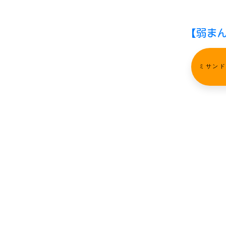
【弱ま
ミサン