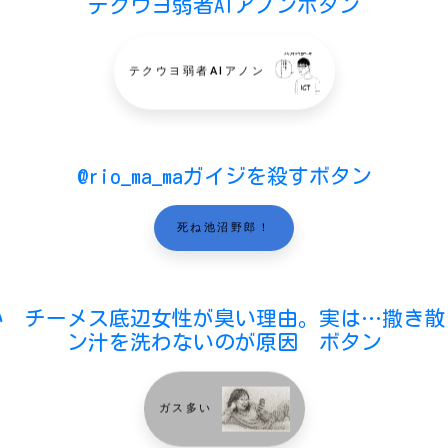
テクウヨ弱者AIアノンボタン
テクウヨ弱者AIアノン
@rio_ma_maガイジを殺すボタン
死ね池沼野郎！
い チーメス底辺女性が臭い理由。実は…撒き散
ン汁を洗わないのが原因 ボタン
ガス多い