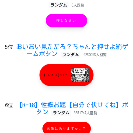
ランダム
0人回覧
押しなさい
おいおい見ただろ？ちゃんと押せよ罰ゲ
5位
ームボタン
ランダム
6230053人回覧
( ＞o＜)ｷｬｰ
【R-18】性癖お題【自分で伏せてね】ボ
6位
タン
ランダム
3871747人回覧
覚悟はありますか…？