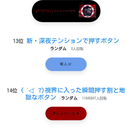
(*^□^)ﾆｬﾊﾊﾊﾊﾊﾊ!!!!
新・深夜テンションで押すボタン
13位
ランダム
0人回覧
暇人が
( ˙◁˙ ?)視界に入った瞬間押す割と地
14位
獄なボタン
ランダム
11845847人回覧
押しなさいな★