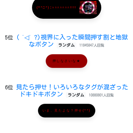
(*^□^)ﾆｬﾊﾊﾊﾊﾊﾊ!!!!
( ˙◁˙ ?)視界に入った瞬間押す割と地獄
5位
なボタン
ランダム
11845847人回覧
押しなさいな★
見たら押せ！いろいろなタグが混ざった
6位
ドキドキボタン
ランダム
10880801人回覧
いま、見たよな？押せ(^^)