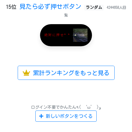
見たら必ず押せボタン
15位
ランダム
4244658人回
覧
絶対に押せ^ ^
累計ランキングをもっと見る
ログイン不要でかんたん٩( ‘ω’ )و
新しいボタンをつくる