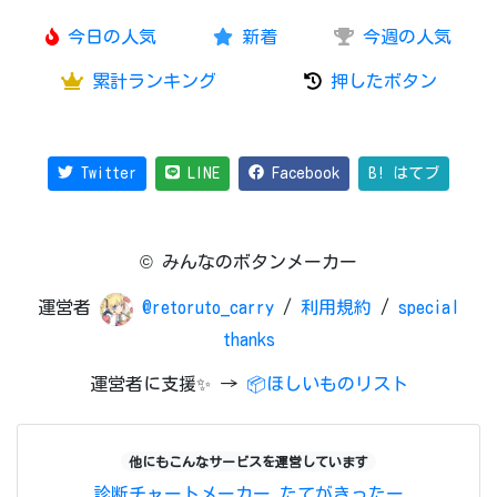
今日の人気
新着
今週の人気
累計ランキング
押したボタン
Twitter
LINE
Facebook
B! はてブ
© みんなのボタンメーカー
運営者
@retoruto_carry
/
利用規約
/
special
thanks
運営者に支援✨ →
📦ほしいものリスト
他にもこんなサービスを運営しています
診断チャートメーカー
たてがきったー