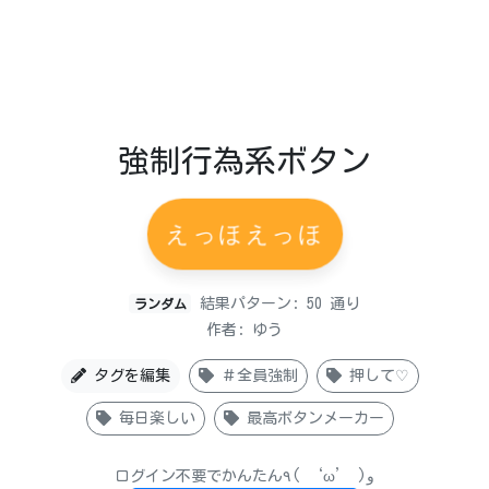
強制行為系ボタン
えっほえっほ
結果パターン: 50 通り
ランダム
作者: ゆう
タグを編集
＃全員強制
押して♡
毎日楽しい
最高ボタンメーカー
ログイン不要でかんたん٩( ‘ω’ )و