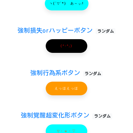
ヽ(´▽`*)ゝあ～ぃ!
強制損失orハッピーボタン
ランダム
(^-^;)
強制行為系ボタン
ランダム
えっほえっほ
強制覚醒超変化形ボタン
ランダム
▽・ｗ・▽