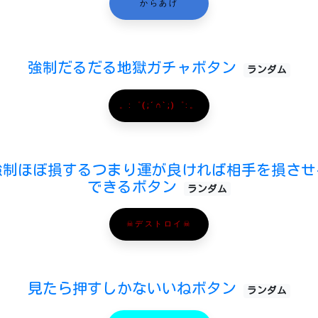
からあげ
強制だるだる地獄ガチャボタン
ランダム
。:゜(;´∩`;)゜:。
強制ほぼ損するつまり運が良ければ相手を損させ
できるボタン
ランダム
☠デストロイ☠
見たら押すしかないいねボタン
ランダム