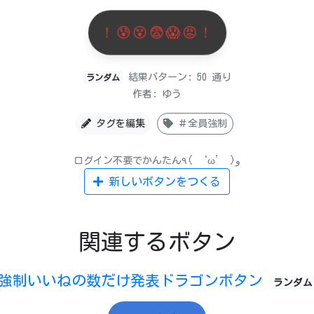
！😰😵😨😱😡！
結果パターン: 50 通り
ランダム
作者: ゆう
タグを編集
＃全員強制
ログイン不要でかんたん٩( ‘ω’ )و
新しいボタンをつくる
関連するボタン
強制いいねの数だけ発表ドラゴンボタン
ランダム