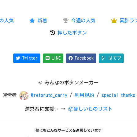
の人気
新着
今週の人気
累計ラ
押したボタン
Twitter
LINE
Facebook
B! はてブ
© みんなのボタンメーカー
運営者
@retoruto_carry
/
利用規約
/
special thanks
運営者に支援✨ →
📦ほしいものリスト
他にもこんなサービスを運営しています