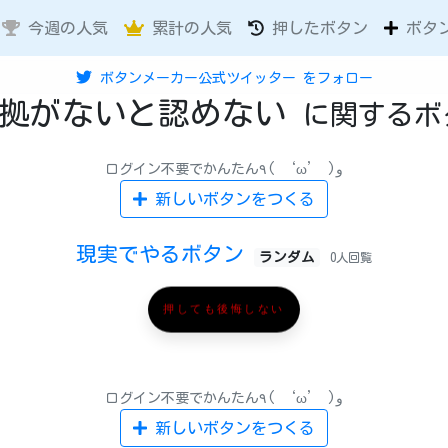
今週の人気
累計の人気
押したボタン
ボタ
ボタンメーカー公式ツイッター
をフォロー
証拠がないと認めない
に関するボ
ログイン不要でかんたん٩( ‘ω’ )و
新しいボタンをつくる
現実でやるボタン
ランダム
0人回覧
押しても後悔しない
ログイン不要でかんたん٩( ‘ω’ )و
新しいボタンをつくる