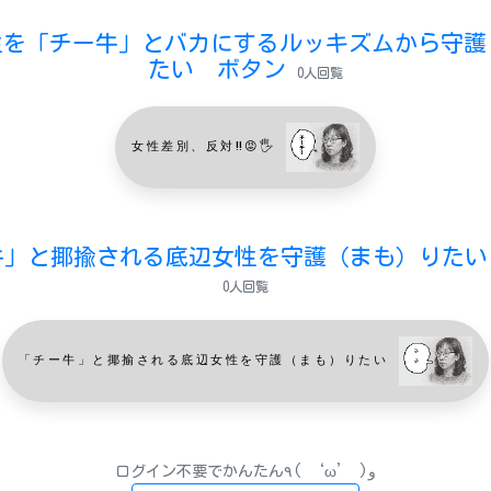
性を「チー牛」とバカにするルッキズムから守護(
たい ボタン
0人回覧
女性差別、反対‼️😡🖐️
牛」と揶揄される底辺女性を守護（まも）りたい
0人回覧
「チー牛」と揶揄される底辺女性を守護（まも）りたい
ログイン不要でかんたん٩( ‘ω’ )و