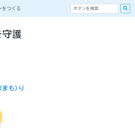
ンをつくる
を守護
まも)り