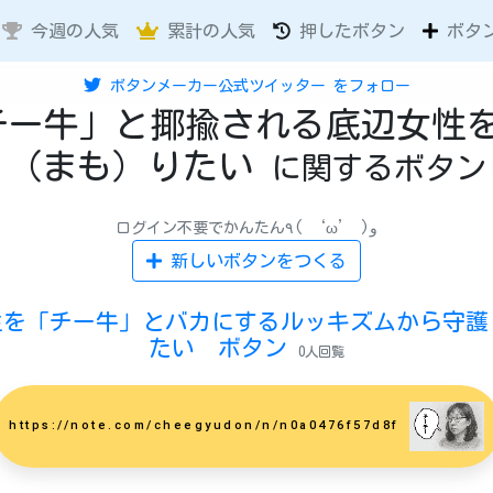
今週の人気
累計の人気
押したボタン
ボタ
ボタンメーカー公式ツイッター
をフォロー
チー牛」と揶揄される底辺女性
（まも）りたい
に関するボタン
ログイン不要でかんたん٩( ‘ω’ )و
新しいボタンをつくる
性を「チー牛」とバカにするルッキズムから守護(
たい ボタン
0人回覧
https://note.com/cheegyudon/n/n0a0476f57d8f