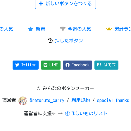
新しいボタンをつくる
の人気
新着
今週の人気
累計ラ
押したボタン
Twitter
LINE
Facebook
B! はてブ
© みんなのボタンメーカー
運営者
@retoruto_carry
/
利用規約
/
special thanks
運営者に支援✨ →
📦ほしいものリスト