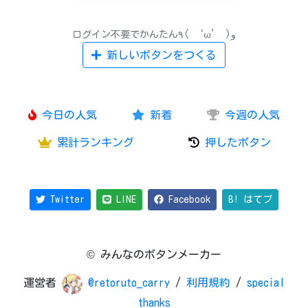
ログイン不要でかんたん٩( ‘ω’ )و
新しいボタンをつくる
今日の人気
新着
今週の人気
累計ランキング
押したボタン
Twitter
LINE
Facebook
B! はてブ
© みんなのボタンメーカー
運営者
@retoruto_carry
/
利用規約
/
special
thanks