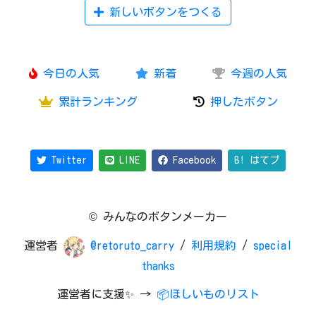
新しいボタンをつくる
今日の人気
新着
今週の人気
累計ランキング
押したボタン
Twitter
LINE
Facebook
B! はてブ
© みんなのボタンメーカー
運営者
@retoruto_carry
/
利用規約
/
special
thanks
運営者に支援✨ →
📦ほしいものリスト