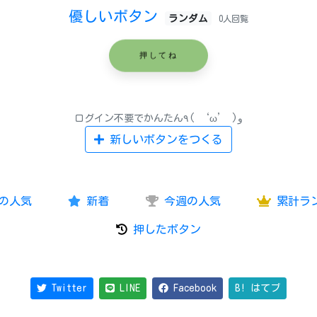
優しいボタン
ランダム
0人回覧
押してね
ログイン不要でかんたん٩( ‘ω’ )و
新しいボタンをつくる
の人気
新着
今週の人気
累計ラ
押したボタン
Twitter
LINE
Facebook
B! はてブ