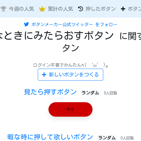
今週の人気
累計の人気
押したボタン
ボタ
ボタンメーカー公式ツイッター
をフォロー
なときにみたらおすボタン
に関
タン
ログイン不要でかんたん٩( ‘ω’ )و
新しいボタンをつくる
見たら押すボタン
ランダム
0人回覧
押せ
暇な時に押して欲しいボタン
ランダム
0人回覧