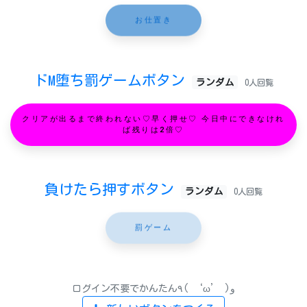
お仕置き
ドM堕ち罰ゲームボタン
ランダム
0人回覧
クリアが出るまで終われない♡早く押せ♡ 今日中にできなけれ
ば残りは2倍♡
負けたら押すボタン
ランダム
0人回覧
罰ゲーム
ログイン不要でかんたん٩( ‘ω’ )و