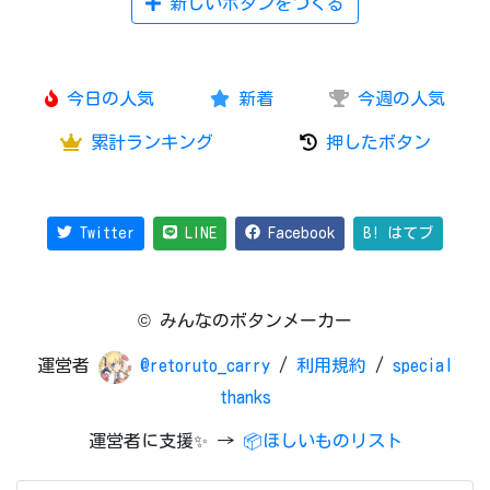
新しいボタンをつくる
今日の人気
新着
今週の人気
累計ランキング
押したボタン
Twitter
LINE
Facebook
B! はてブ
© みんなのボタンメーカー
運営者
@retoruto_carry
/
利用規約
/
special
thanks
運営者に支援✨ →
📦ほしいものリスト