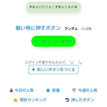
早起きだけでなく早寝も三文の徳
眠い時に押すボタン
ランダム
0人回覧
ｽﾋﾟｰ(( _ _ ))..zzzZZ
ログイン不要でかんたん٩( ‘ω’ )و
新しいボタンをつくる
今日の人気
新着
今週の人気
累計ランキング
押したボタン