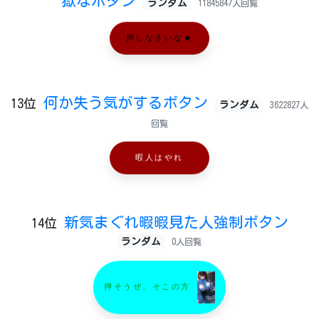
獄なボタン
ランダム
11845847人回覧
押しなさいな★
何か失う気がするボタン
13位
ランダム
3622827人
回覧
暇人はやれ
新気まぐれ暇暇見た人強制ボタン
14位
ランダム
0人回覧
押そうぜ、そこの方