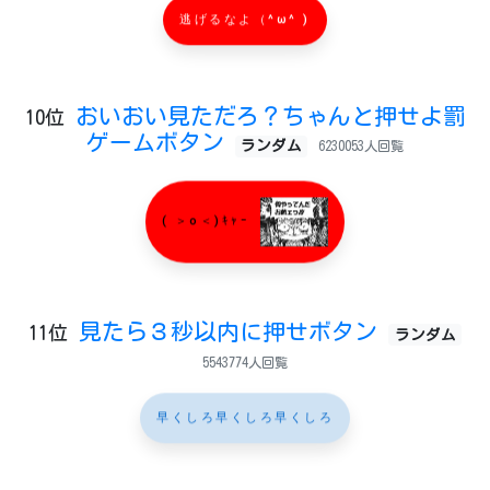
逃げるなよ（^ω^ )
おいおい見ただろ？ちゃんと押せよ罰
10位
ゲームボタン
ランダム
6230053人回覧
( ＞o＜)ｷｬｰ
見たら３秒以内に押せボタン
11位
ランダム
5543774人回覧
早くしろ早くしろ早くしろ