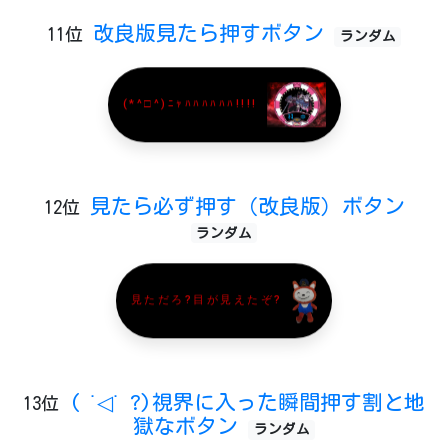
改良版見たら押すボタン
11位
ランダム
(*^□^)ﾆｬﾊﾊﾊﾊﾊﾊ!!!!
見たら必ず押す（改良版）ボタン
12位
ランダム
見ただろ?目が見えたぞ?
( ˙◁˙ ?)視界に入った瞬間押す割と地
13位
獄なボタン
ランダム