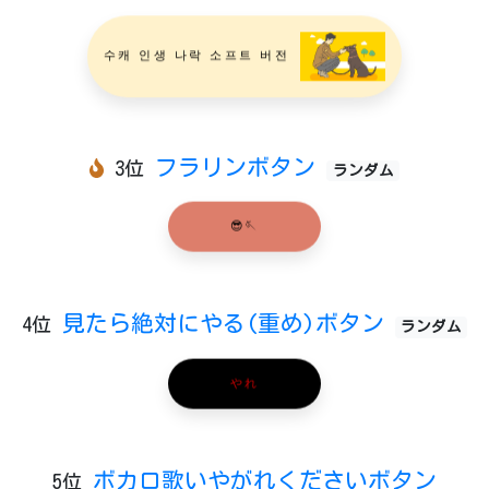
수캐 인생 나락 소프트 버전
フラリンボタン
3位
ランダム
😎🪡
見たら絶対にやる(重め)ボタン
4位
ランダム
やれ
ボカロ歌いやがれくださいボタン
5位