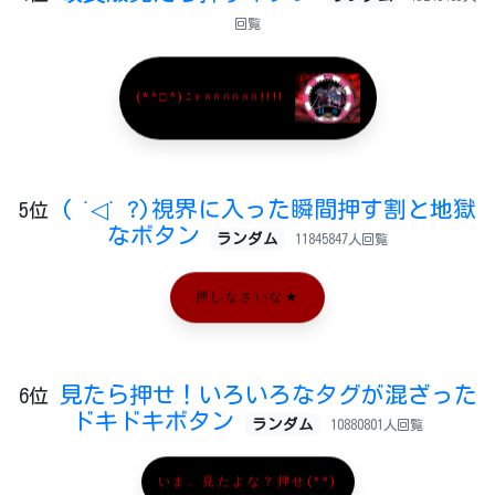
回覧
(*^□^)ﾆｬﾊﾊﾊﾊﾊﾊ!!!!
( ˙◁˙ ?)視界に入った瞬間押す割と地獄
5位
なボタン
ランダム
11845847人回覧
押しなさいな★
見たら押せ！いろいろなタグが混ざった
6位
ドキドキボタン
ランダム
10880801人回覧
いま、見たよな？押せ(^^)