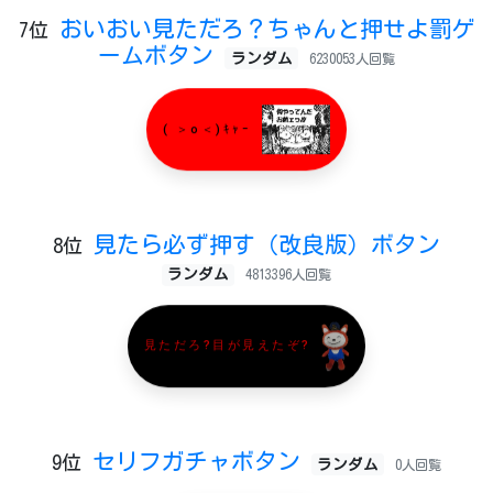
おいおい見ただろ？ちゃんと押せよ罰ゲ
7位
ームボタン
ランダム
6230053人回覧
( ＞o＜)ｷｬｰ
見たら必ず押す（改良版）ボタン
8位
ランダム
4813396人回覧
見ただろ?目が見えたぞ?
セリフガチャボタン
9位
ランダム
0人回覧