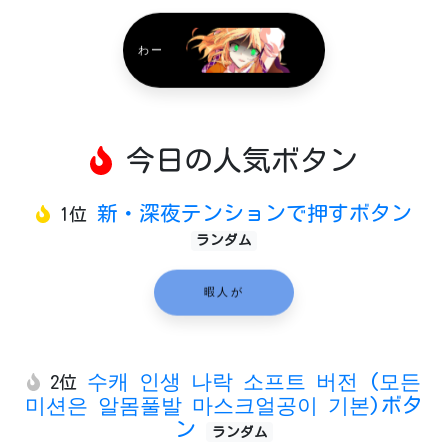
わー
今日の人気ボタン
新・深夜テンションで押すボタン
1位
ランダム
暇人が
수캐 인생 나락 소프트 버전 (모든
2位
미션은 알몸풀발 마스크얼공이 기본)ボタ
ン
ランダム