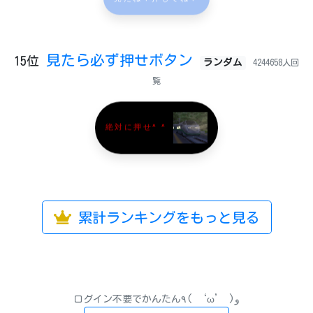
見たら必ず押せボタン
15位
ランダム
4244658人回
覧
絶対に押せ^ ^
累計ランキングをもっと見る
ログイン不要でかんたん٩( ‘ω’ )و