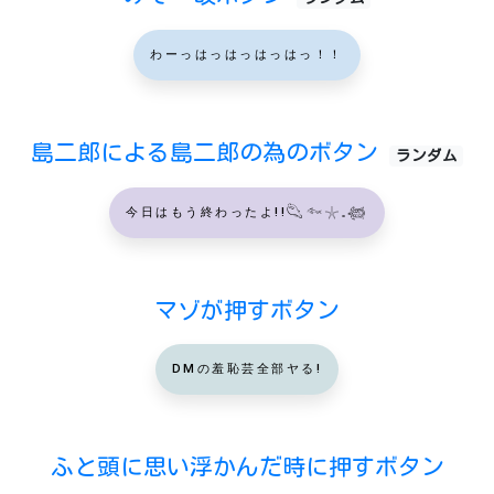
わーっはっはっはっはっ！！
島二郎による島二郎の為のボタン
ランダム
今日はもう終わったよ!!𓆡𓆜𓇼𓈒𓆉
マゾが押すボタン
DMの羞恥芸全部ヤる!
ふと頭に思い浮かんだ時に押すボタン