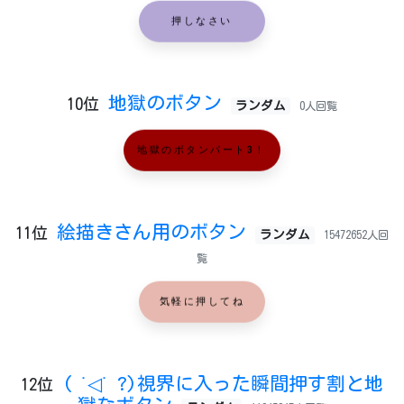
押しなさい
地獄のボタン
10位
ランダム
0人回覧
地獄のボタンパート3！
絵描きさん用のボタン
11位
ランダム
15472652人回
覧
気軽に押してね
( ˙◁˙ ?)視界に入った瞬間押す割と地
12位