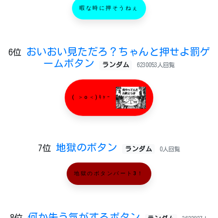
暇な時に押そうねぇ
おいおい見ただろ？ちゃんと押せよ罰ゲ
6位
ームボタン
ランダム
6230053人回覧
( ＞o＜)ｷｬｰ
地獄のボタン
7位
ランダム
0人回覧
地獄のボタンパート3！
何か失う気がするボタン
8位