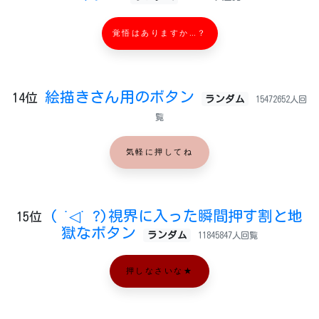
覚悟はありますか…？
絵描きさん用のボタン
14位
ランダム
15472652人回
覧
気軽に押してね
( ˙◁˙ ?)視界に入った瞬間押す割と地
15位
獄なボタン
ランダム
11845847人回覧
押しなさいな★