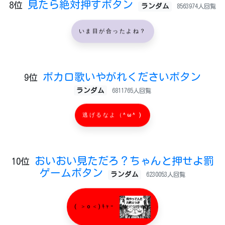
見たら絶対押すボタン
8位
ランダム
8563974人回覧
いま目が合ったよね？
ボカロ歌いやがれくださいボタン
9位
ランダム
6811765人回覧
逃げるなよ（^ω^ )
おいおい見ただろ？ちゃんと押せよ罰
10位
ゲームボタン
ランダム
6230053人回覧
( ＞o＜)ｷｬｰ