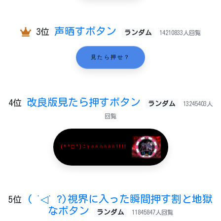
声晒すボタン
3位
ランダム
14210833人回覧
見たら押せ？
改良版見たら押すボタン
4位
ランダム
13245403人
回覧
(*^□^)ﾆｬﾊﾊﾊﾊﾊﾊ!!!!
( ˙◁˙ ?)視界に入った瞬間押す割と地獄
5位
なボタン
ランダム
11845847人回覧