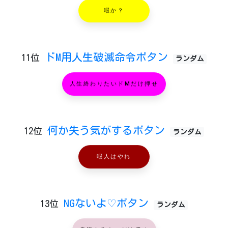
暇か？
ドM用人生破滅命令ボタン
11位
ランダム
人生終わりたいドMだけ押せ
何か失う気がするボタン
12位
ランダム
暇人はやれ
NGないよ♡ボタン
13位
ランダム