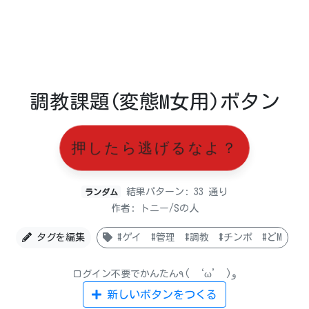
調教課題(変態M女用)ボタン
押したら逃げるなよ？
結果パターン: 33 通り
ランダム
作者: トニー/Sの人
タグを編集
#ゲイ #管理 #調教 #チンポ #どM
ログイン不要でかんたん٩( ‘ω’ )و
新しいボタンをつくる