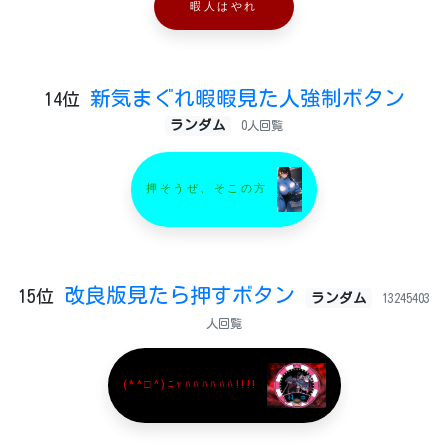
暇人はやれ
新気まぐれ暇暇見た人強制ボタン
14位
ランダム
0人回覧
押そうぜ、そこの方
改良版見たら押すボタン
15位
ランダム
13245403
人回覧
(*^□^)ﾆｬﾊﾊﾊﾊﾊﾊ!!!!