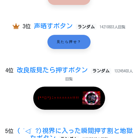
声晒すボタン
3位
ランダム
14210833人回覧
見たら押せ？
改良版見たら押すボタン
4位
ランダム
13245403人
回覧
(*^□^)ﾆｬﾊﾊﾊﾊﾊﾊ!!!!
( ˙◁˙ ?)視界に入った瞬間押す割と地獄
5位
なボタン