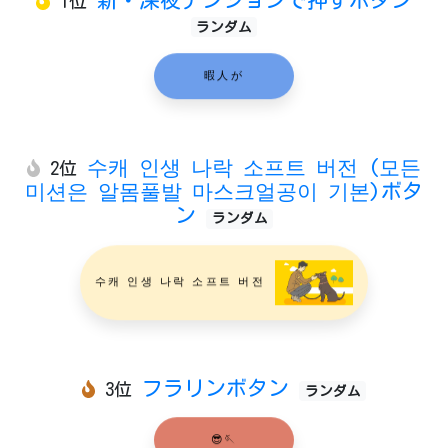
1位
ランダム
暇人が
수캐 인생 나락 소프트 버전 (모든
2位
미션은 알몸풀발 마스크얼공이 기본)ボタ
ン
ランダム
수캐 인생 나락 소프트 버전
フラリンボタン
3位
ランダム
😎🪡