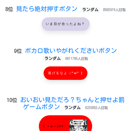
見たら絶対押すボタン
8位
ランダム
8563974人回覧
いま目が合ったよね？
ボカロ歌いやがれくださいボタン
9位
ランダム
6811765人回覧
逃げるなよ（^ω^ )
おいおい見ただろ？ちゃんと押せよ罰
10位
ゲームボタン
ランダム
6230053人回覧
( ＞o＜)ｷｬｰ