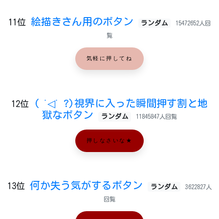
絵描きさん用のボタン
11位
ランダム
15472652人回
覧
気軽に押してね
( ˙◁˙ ?)視界に入った瞬間押す割と地
12位
獄なボタン
ランダム
11845847人回覧
押しなさいな★
何か失う気がするボタン
13位
ランダム
3622827人
回覧