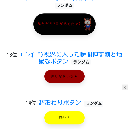
ランダム
見ただろ?目が見えたぞ?
( ˙◁˙ ?)視界に入った瞬間押す割と地
13位
獄なボタン
ランダム
押しなさいな★
×
超おわりボタン
14位
ランダム
暇か？