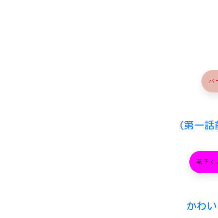
パ
(第一話
花子く
かわいい