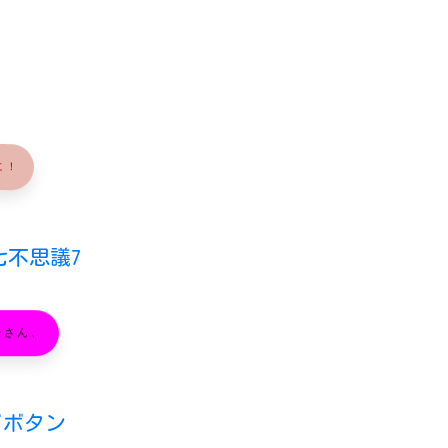
に！
七不思議7
子さん、
ードボタン