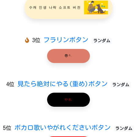
수캐 인생 나락 소프트 버전
フラリンボタン
3位
ランダム
😎🪡
見たら絶対にやる(重め)ボタン
4位
ランダム
やれ
ボカロ歌いやがれくださいボタン
5位
ランダム