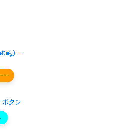
̴̆⁎)ー
Ｏ───
 ボタン
。