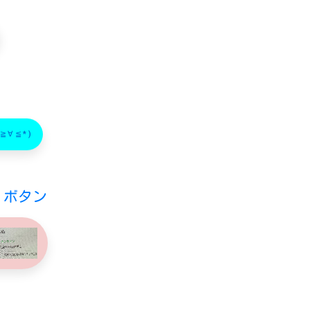
∀≦*)
〜！ボタン