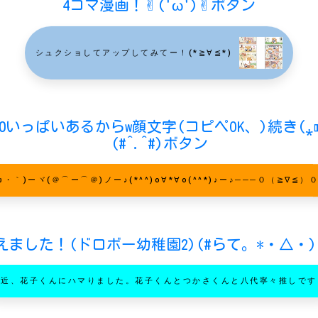
4コマ漫画！✌︎('ω')✌︎ボタン
シュクショしてアップしてみてー！(*≧∀≦*)
0いっぱいあるからw顔文字(コピペOK、)続き(⁎⁍̴̆Ɛ⁍
(#^.^#)ボタン
ω・｀)ーヾ(＠⌒ー⌒＠)ノー♪(*^^)o∀*∀o(^^*)♪ー♪───Ｏ（≧∇≦）
えました！(ドロボー幼稚園2)(#らて。*・△・)
最近、花子くんにハマりました。花子くんとつかさくんと八代寧々推しです