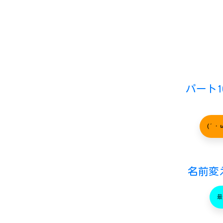
パート1
(´・
名前変