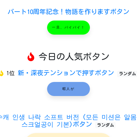
パート10周年記念！物語を作りますボタン
一旦、バイバイ！
今日の人気ボタン
新・深夜テンションで押すボタン
1位
ランダム
暇人が
수캐 인생 나락 소프트 버전 (모든 미션은 알
스크얼공이 기본)ボタン
ランダム