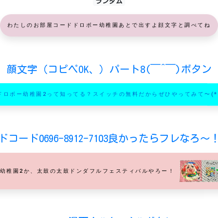
ランダム
わたしのお部屋コードドロボー幼稚園あとで出すよ顔文字と調べてね
顔文字（コピペOK、）パート8(￣^￣)ボタン
ドロボー幼稚園2って知ってる？スイッチの無料だからぜひやってみて〜(*≧
コード0696-8912-7103良かったらフレなろ
幼稚園2か、太鼓の太鼓ドンダフルフェスティバルやろー！