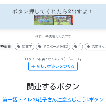
ボタン押してくれたら2出すよ！
作者: 子悪魔わんこ???
グを編集
顔文字
ドロボー幼稚園2
1
名前らっ
ログイン不要でかんたん٩( ‘ω’ )و
新しいボタンをつくる
関連するボタン
第一話トイレの花子さん注意⚠️じこう⤵︎ボタン