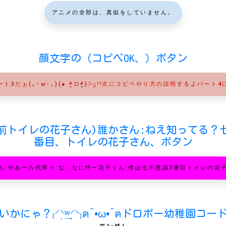
アニメの全部は、真似をしていません。
顔文字の（コピペOK、）ボタン
ート3だぉ(｡･ω･｡)(● ˃̶͈̀ロ˂̶͈́)੭ꠥ⁾⁾次にコピペやり方の説明するよパート4
前トイレの花子さん)誰かさん:ねえ知ってる？
番目、トイレの花子さん、ボタン
ん:やあー八代寧々:な、なに⁉︎ー花子くん:僕は七不思議7番目トイレの花
かにゃ？₍⸍⸌̣ʷ̣̫⸍̣⸌₎ฅ^•ω•^ฅドロボー幼稚園コ