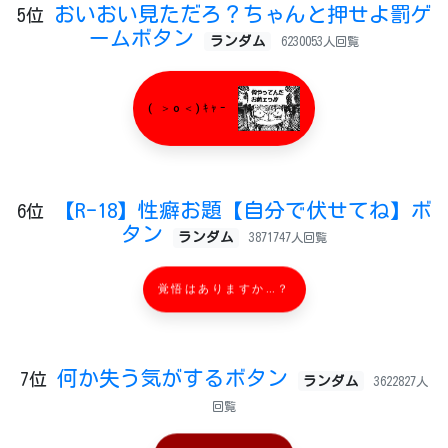
おいおい見ただろ？ちゃんと押せよ罰ゲ
5位
ームボタン
ランダム
6230053人回覧
( ＞o＜)ｷｬｰ
【R-18】性癖お題【自分で伏せてね】ボ
6位
タン
ランダム
3871747人回覧
覚悟はありますか…？
何か失う気がするボタン
7位
ランダム
3622827人
回覧