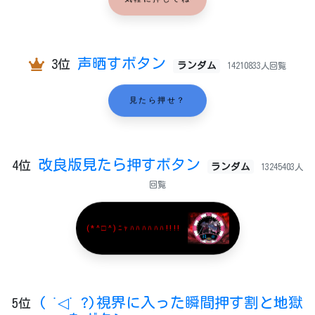
声晒すボタン
3位
ランダム
14210833人回覧
見たら押せ？
改良版見たら押すボタン
4位
ランダム
13245403人
回覧
(*^□^)ﾆｬﾊﾊﾊﾊﾊﾊ!!!!
( ˙◁˙ ?)視界に入った瞬間押す割と地獄
5位