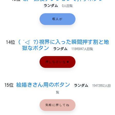
ランダム
0人回覧
暇人が
( ˙◁˙ ?)視界に入った瞬間押す割と地
14位
獄なボタン
ランダム
11845847人回覧
押しなさいな★
絵描きさん用のボタン
15位
ランダム
15472652人回
覧
気軽に押してね