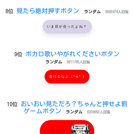
見たら絶対押すボタン
8位
ランダム
8563974人回覧
いま目が合ったよね？
ボカロ歌いやがれくださいボタン
9位
ランダム
6811765人回覧
逃げるなよ（^ω^ )
おいおい見ただろ？ちゃんと押せよ罰
10位
ゲームボタン
ランダム
6230053人回覧
( ＞o＜)ｷｬｰ