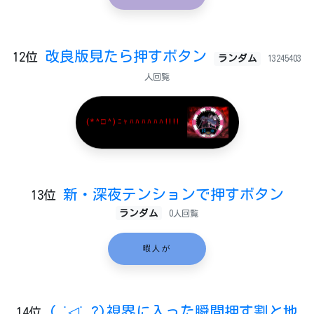
改良版見たら押すボタン
12位
ランダム
13245403
人回覧
(*^□^)ﾆｬﾊﾊﾊﾊﾊﾊ!!!!
新・深夜テンションで押すボタン
13位
ランダム
0人回覧
暇人が
( ˙◁˙ ?)視界に入った瞬間押す割と地
14位