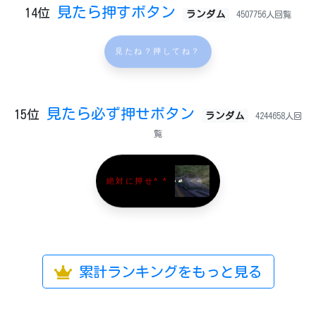
見たら押すボタン
14位
ランダム
4507756人回覧
見たね？押してね？
見たら必ず押せボタン
15位
ランダム
4244658人回
覧
絶対に押せ^ ^
累計ランキングをもっと見る