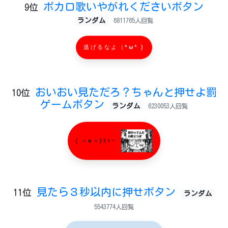
ボカロ歌いやがれくださいボタン
9位
ランダム
6811765人回覧
逃げるなよ（^ω^ )
おいおい見ただろ？ちゃんと押せよ罰
10位
ゲームボタン
ランダム
6230053人回覧
( ＞o＜)ｷｬｰ
見たら３秒以内に押せボタン
11位
ランダム
5543774人回覧