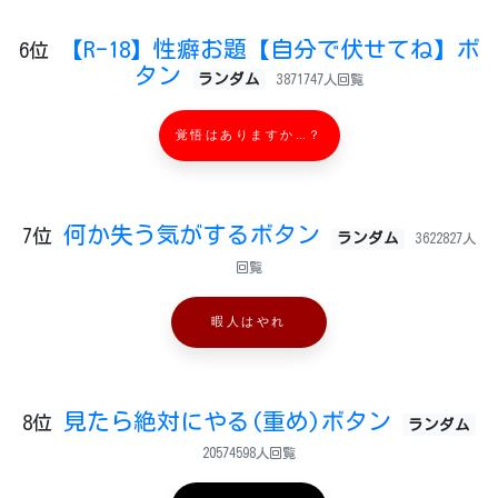
【R-18】性癖お題【自分で伏せてね】ボ
6位
タン
ランダム
3871747人回覧
覚悟はありますか…？
何か失う気がするボタン
7位
ランダム
3622827人
回覧
暇人はやれ
見たら絶対にやる(重め)ボタン
8位
ランダム
20574598人回覧