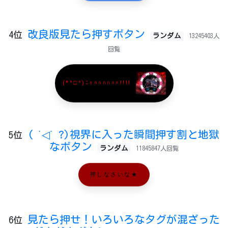
改良版見たら押すボタン
4位
ランダム
13245403人
回覧
(*^□^)ﾆｬﾊﾊﾊﾊﾊﾊ!!!!
( ˙◁˙ ?)視界に入った瞬間押す割と地獄
5位
なボタン
ランダム
11845847人回覧
押しなさいな★
見たら押せ！いろいろなタグが混ざった
6位