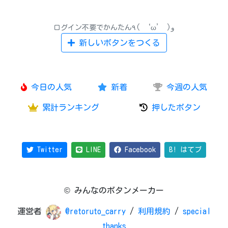
ログイン不要でかんたん٩( ‘ω’ )و
新しいボタンをつくる
今日の人気
新着
今週の人気
累計ランキング
押したボタン
Twitter
LINE
Facebook
B! はてブ
© みんなのボタンメーカー
運営者
@retoruto_carry
/
利用規約
/
special
thanks