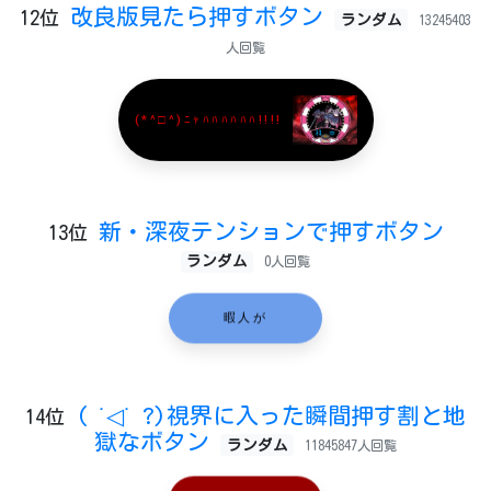
改良版見たら押すボタン
12位
ランダム
13245403
人回覧
(*^□^)ﾆｬﾊﾊﾊﾊﾊﾊ!!!!
新・深夜テンションで押すボタン
13位
ランダム
0人回覧
暇人が
( ˙◁˙ ?)視界に入った瞬間押す割と地
14位
獄なボタン
ランダム
11845847人回覧