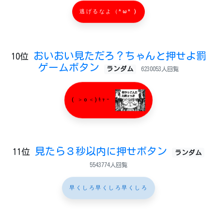
逃げるなよ（^ω^ )
おいおい見ただろ？ちゃんと押せよ罰
10位
ゲームボタン
ランダム
6230053人回覧
( ＞o＜)ｷｬｰ
見たら３秒以内に押せボタン
11位
ランダム
5543774人回覧
早くしろ早くしろ早くしろ