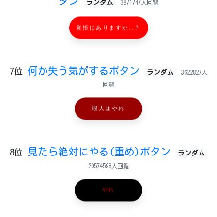
タン
ランダム
3871747人回覧
覚悟はありますか…？
何か失う気がするボタン
7位
ランダム
3622827人
回覧
暇人はやれ
見たら絶対にやる(重め)ボタン
8位
ランダム
20574598人回覧
やれ