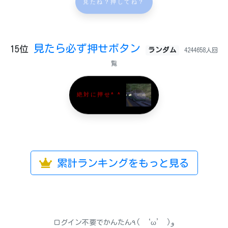
見たね？押してね？
見たら必ず押せボタン
15位
ランダム
4244658人回
覧
絶対に押せ^ ^
累計ランキングをもっと見る
ログイン不要でかんたん٩( ‘ω’ )و