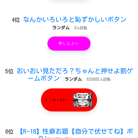
なんかいろいろと恥ずかしいボタン
4位
ランダム
0人回覧
押しなさい
おいおい見ただろ？ちゃんと押せよ罰ゲ
5位
ームボタン
ランダム
6230053人回覧
( ＞o＜)ｷｬｰ
【R-18】性癖お題【自分で伏せてね】ボ
6位