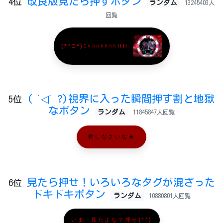
改良版見たら押すボタン
4位
ランダム
13245403人
回覧
(*^□^)ﾆｬﾊﾊﾊﾊﾊﾊ!!!!
( ˙◁˙ ?)視界に入った瞬間押す割と地獄
5位
なボタン
ランダム
11845847人回覧
押しなさいな★
見たら押せ！いろいろなタグが混ざった
6位
ドキドキボタン
ランダム
10880801人回覧
いま、見たよな？押せ(^^)