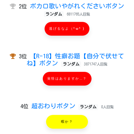
ボカロ歌いやがれくださいボタン
2位
ランダム
6811765人回覧
逃げるなよ（^ω^ )
【R-18】性癖お題【自分で伏せて
3位
ね】ボタン
ランダム
3871747人回覧
覚悟はありますか…？
超おわりボタン
4位
ランダム
0人回覧
暇か？