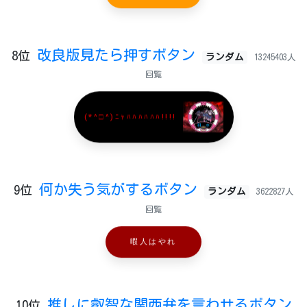
改良版見たら押すボタン
8位
ランダム
13245403人
回覧
(*^□^)ﾆｬﾊﾊﾊﾊﾊﾊ!!!!
何か失う気がするボタン
9位
ランダム
3622827人
回覧
暇人はやれ
推しに叡智な関西弁を言わせるボタン
10位