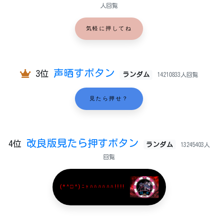
人回覧
気軽に押してね
声晒すボタン
3位
ランダム
14210833人回覧
見たら押せ？
改良版見たら押すボタン
4位
ランダム
13245403人
回覧
(*^□^)ﾆｬﾊﾊﾊﾊﾊﾊ!!!!