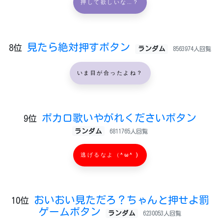
押して欲しいな…？
見たら絶対押すボタン
8位
ランダム
8563974人回覧
いま目が合ったよね？
ボカロ歌いやがれくださいボタン
9位
ランダム
6811765人回覧
逃げるなよ（^ω^ )
おいおい見ただろ？ちゃんと押せよ罰
10位
ゲームボタン
ランダム
6230053人回覧