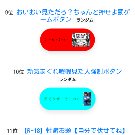
おいおい見ただろ？ちゃんと押せよ罰ゲ
9位
ームボタン
ランダム
( ＞o＜)ｷｬｰ
新気まぐれ暇暇見た人強制ボタン
10位
ランダム
押そうぜ、そこの方
【R-18】性癖お題【自分で伏せてね】
11位