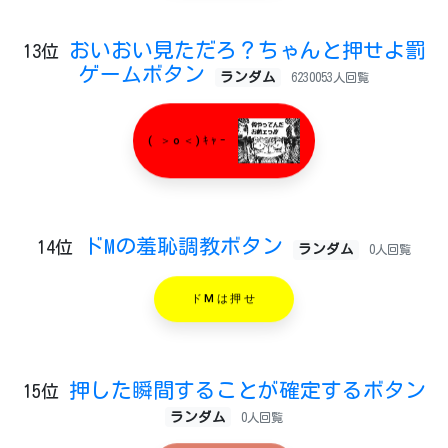
おいおい見ただろ？ちゃんと押せよ罰
13位
ゲームボタン
ランダム
6230053人回覧
( ＞o＜)ｷｬｰ
ドMの羞恥調教ボタン
14位
ランダム
0人回覧
ドMは押せ
押した瞬間することが確定するボタン
15位
ランダム
0人回覧