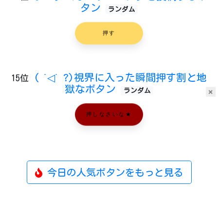
タン
ランダム
押す
( ˙◁˙ ?)視界に入った瞬間押す割と地
15位
獄なボタン
ランダム
×
押しなさいな★
今日の人気ボタンをもっと見る