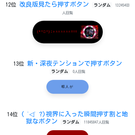
改良版見たら押すボタン
12位
ランダム
13245403
人回覧
(*^□^)ﾆｬﾊﾊﾊﾊﾊﾊ!!!!
新・深夜テンションで押すボタン
13位
ランダム
0人回覧
暇人が
( ˙◁˙ ?)視界に入った瞬間押す割と地
14位
獄なボタン
ランダム
11845847人回覧