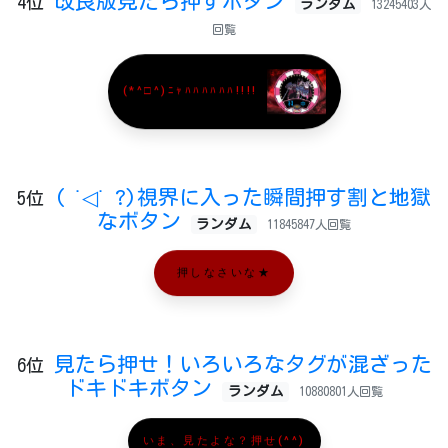
改良版見たら押すボタン
4位
ランダム
13245403人
回覧
(*^□^)ﾆｬﾊﾊﾊﾊﾊﾊ!!!!
( ˙◁˙ ?)視界に入った瞬間押す割と地獄
5位
なボタン
ランダム
11845847人回覧
押しなさいな★
見たら押せ！いろいろなタグが混ざった
6位
ドキドキボタン
ランダム
10880801人回覧
いま、見たよな？押せ(^^)