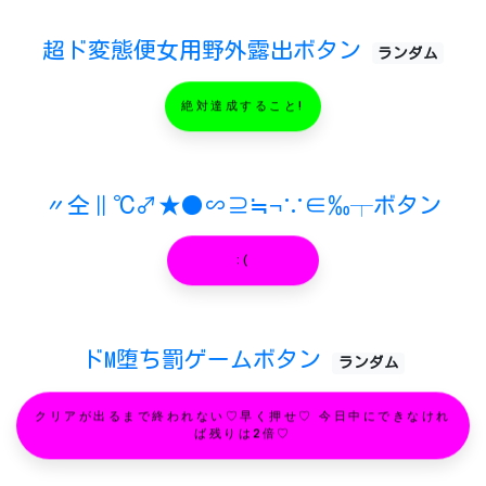
超ド変態便女用野外露出ボタン
ランダム
絶対達成すること!
〃仝∥℃♂★●∽⊇≒¬∵∈‰┬ボタン
:(
ドM堕ち罰ゲームボタン
ランダム
クリアが出るまで終われない♡早く押せ♡ 今日中にできなけれ
ば残りは2倍♡