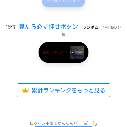
見たね？押してね？
見たら必ず押せボタン
15位
ランダム
4244658人回
覧
絶対に押せ^ ^
累計ランキングをもっと見る
ログイン不要でかんたん٩( ‘ω’ )و