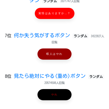
タン
ランダム
3871747人回覧
覚悟はありますか…？
何か失う気がするボタン
7位
ランダム
3622827人
回覧
暇人はやれ
見たら絶対にやる(重め)ボタン
8位
ランダム
20574598人回覧
やれ