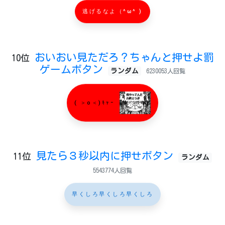
逃げるなよ（^ω^ )
おいおい見ただろ？ちゃんと押せよ罰
10位
ゲームボタン
ランダム
6230053人回覧
( ＞o＜)ｷｬｰ
見たら３秒以内に押せボタン
11位
ランダム
5543774人回覧
早くしろ早くしろ早くしろ