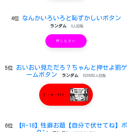
なんかいろいろと恥ずかしいボタン
4位
ランダム
0人回覧
押しなさい
おいおい見ただろ？ちゃんと押せよ罰ゲ
5位
ームボタン
ランダム
6230053人回覧
( ＞o＜)ｷｬｰ
【R-18】性癖お題【自分で伏せてね】ボ
6位