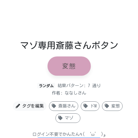
マゾ専用斎藤さんボタン
変態
結果パターン: 7 通り
ランダム
作者: ななしさん
タグを編集
斎藤さん
ドM
変態
マゾ
ログイン不要でかんたん٩( ‘ω’ )و