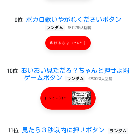
ボカロ歌いやがれくださいボタン
9位
ランダム
6811765人回覧
逃げるなよ（^ω^ )
おいおい見ただろ？ちゃんと押せよ罰
10位
ゲームボタン
ランダム
6230053人回覧
( ＞o＜)ｷｬｰ
見たら３秒以内に押せボタン
11位
ランダム