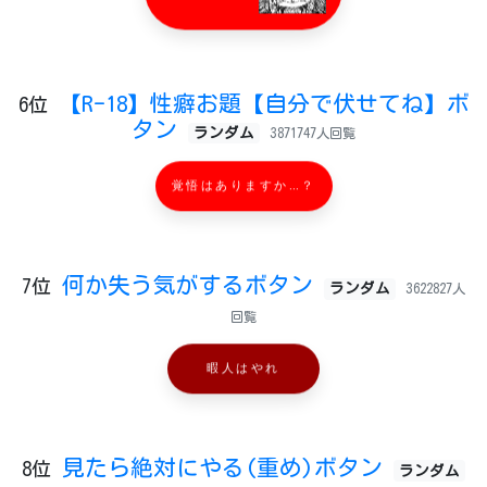
【R-18】性癖お題【自分で伏せてね】ボ
6位
タン
ランダム
3871747人回覧
覚悟はありますか…？
何か失う気がするボタン
7位
ランダム
3622827人
回覧
暇人はやれ
見たら絶対にやる(重め)ボタン
8位
ランダム