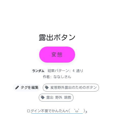
露出ボタン
変態
結果パターン: 4 通り
ランダム
作者: ななしさん
タグを編集
変態野外露出のためのボタン
露出 野外 調教
ログイン不要でかんたん٩( ‘ω’ )و