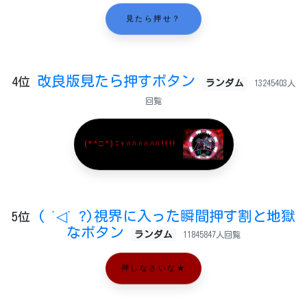
見たら押せ？
改良版見たら押すボタン
4位
ランダム
13245403人
回覧
(*^□^)ﾆｬﾊﾊﾊﾊﾊﾊ!!!!
( ˙◁˙ ?)視界に入った瞬間押す割と地獄
5位
なボタン
ランダム
11845847人回覧
押しなさいな★