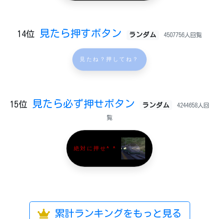
見たら押すボタン
14位
ランダム
4507756人回覧
見たね？押してね？
見たら必ず押せボタン
15位
ランダム
4244658人回
覧
絶対に押せ^ ^
累計ランキングをもっと見る