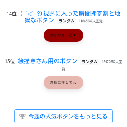
( ˙◁˙ ?)視界に入った瞬間押す割と地
14位
獄なボタン
ランダム
11845847人回覧
押しなさいな★
絵描きさん用のボタン
15位
ランダム
15472652人回
覧
気軽に押してね
今週の人気ボタンをもっと見る