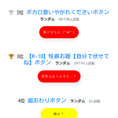
ボカロ歌いやがれくださいボタン
2位
ランダム
6811765人回覧
逃げるなよ（^ω^ )
【R-18】性癖お題【自分で伏せて
3位
ね】ボタン
ランダム
3871747人回覧
覚悟はありますか…？
超おわりボタン
4位
ランダム
0人回覧
暇か？