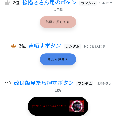
絵描きさん用のボタン
2位
ランダム
15472652
人回覧
気軽に押してね
声晒すボタン
3位
ランダム
14210833人回覧
見たら押せ？
改良版見たら押すボタン
4位
ランダム
13245403人
回覧
(*^□^)ﾆｬﾊﾊﾊﾊﾊﾊ!!!!