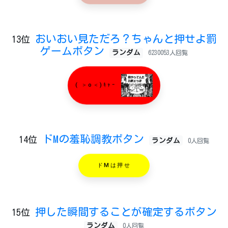
おいおい見ただろ？ちゃんと押せよ罰
13位
ゲームボタン
ランダム
6230053人回覧
( ＞o＜)ｷｬｰ
ドMの羞恥調教ボタン
14位
ランダム
0人回覧
ドMは押せ
押した瞬間することが確定するボタン
15位
ランダム
0人回覧