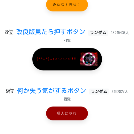
みたな？押せ！
改良版見たら押すボタン
8位
ランダム
13245403人
回覧
(*^□^)ﾆｬﾊﾊﾊﾊﾊﾊ!!!!
何か失う気がするボタン
9位
ランダム
3622827人
回覧
暇人はやれ