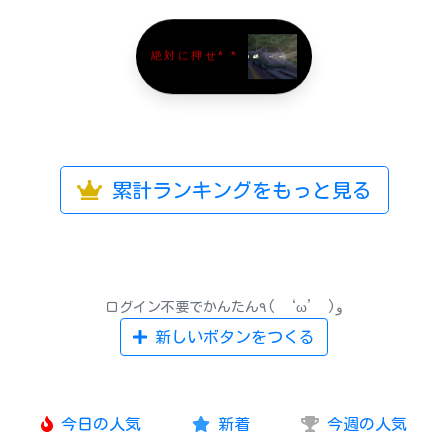
絶対に押せ^ ^
累計ランキングをもっと見る
ログイン不要でかんたん٩( ‘ω’ )و
新しいボタンをつくる
今日の人気
新着
今週の人気