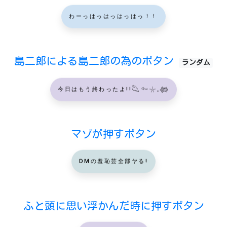
わーっはっはっはっはっ！！
島二郎による島二郎の為のボタン
ランダム
今日はもう終わったよ!!𓆡𓆜𓇼𓈒𓆉
マゾが押すボタン
DMの羞恥芸全部ヤる!
ふと頭に思い浮かんだ時に押すボタン