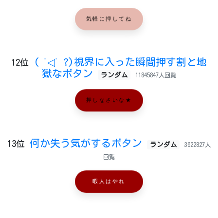
気軽に押してね
( ˙◁˙ ?)視界に入った瞬間押す割と地
12位
獄なボタン
ランダム
11845847人回覧
押しなさいな★
何か失う気がするボタン
13位
ランダム
3622827人
回覧
暇人はやれ