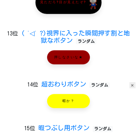
見ただろ?目が見えたぞ?
( ˙◁˙ ?)視界に入った瞬間押す割と地
13位
獄なボタン
ランダム
押しなさいな★
超おわりボタン
14位
×
ランダム
暇か？
暇つぶし用ボタン
15位
ランダム