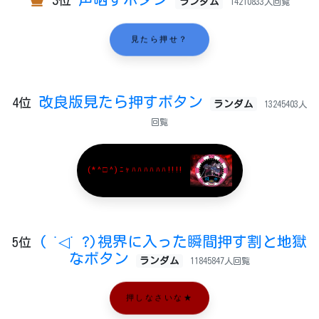
3位
ランダム
14210833人回覧
見たら押せ？
改良版見たら押すボタン
4位
ランダム
13245403人
回覧
(*^□^)ﾆｬﾊﾊﾊﾊﾊﾊ!!!!
( ˙◁˙ ?)視界に入った瞬間押す割と地獄
5位
なボタン
ランダム
11845847人回覧
押しなさいな★