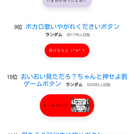
ボカロ歌いやがれくださいボタン
9位
ランダム
6811765人回覧
逃げるなよ（^ω^ )
おいおい見ただろ？ちゃんと押せよ罰
10位
ゲームボタン
ランダム
6230053人回覧
( ＞o＜)ｷｬｰ