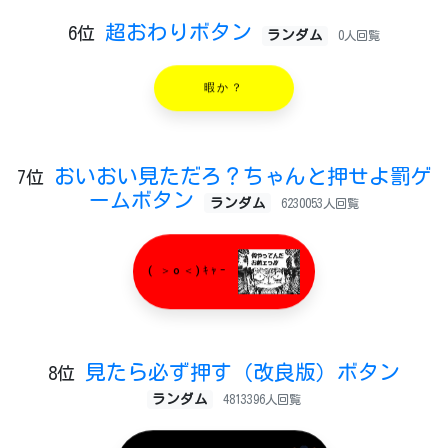
超おわりボタン
6位
ランダム
0人回覧
暇か？
おいおい見ただろ？ちゃんと押せよ罰ゲ
7位
ームボタン
ランダム
6230053人回覧
( ＞o＜)ｷｬｰ
見たら必ず押す（改良版）ボタン
8位
ランダム
4813396人回覧