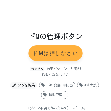
ドMの管理ボタン
ドMは押しなさい
結果パターン: 8 通り
ランダム
作者: ななしさん
タグを編集
ドM 変態 肉便器
#オナ禁
排泄管理
ログイン不要でかんたん٩( ‘ω’ )و