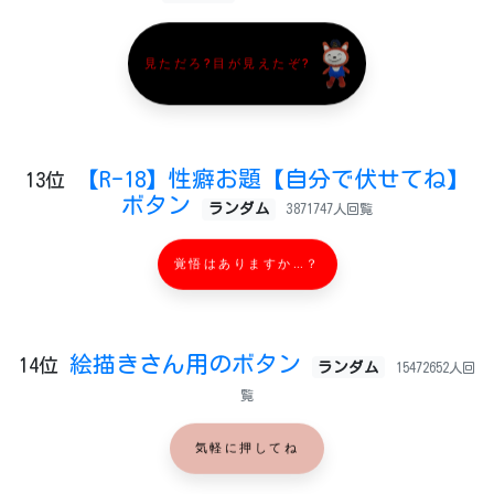
見ただろ?目が見えたぞ?
【R-18】性癖お題【自分で伏せてね】
13位
ボタン
ランダム
3871747人回覧
覚悟はありますか…？
絵描きさん用のボタン
14位
ランダム
15472652人回
覧
気軽に押してね