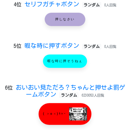
セリフガチャボタン
4位
ランダム
0人回覧
押しなさい
暇な時に押すボタン
5位
ランダム
0人回覧
暇な時に押そうねぇ
おいおい見ただろ？ちゃんと押せよ罰ゲ
6位
ームボタン
ランダム
6230053人回覧
( ＞o＜)ｷｬｰ