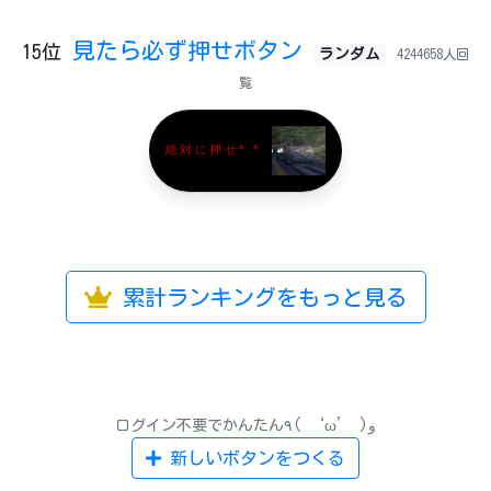
見たら必ず押せボタン
15位
ランダム
4244658人回
覧
絶対に押せ^ ^
累計ランキングをもっと見る
ログイン不要でかんたん٩( ‘ω’ )و
新しいボタンをつくる