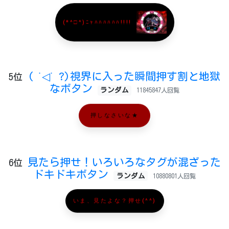
(*^□^)ﾆｬﾊﾊﾊﾊﾊﾊ!!!!
( ˙◁˙ ?)視界に入った瞬間押す割と地獄
5位
なボタン
ランダム
11845847人回覧
押しなさいな★
見たら押せ！いろいろなタグが混ざった
6位
ドキドキボタン
ランダム
10880801人回覧
いま、見たよな？押せ(^^)