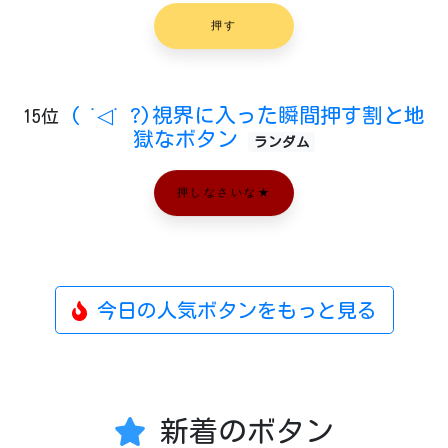
押す
( ˙◁˙ ?)視界に入った瞬間押す割と地
15位
獄なボタン
ランダム
押しなさいな★
今日の人気ボタンをもっと見る
新着のボタン