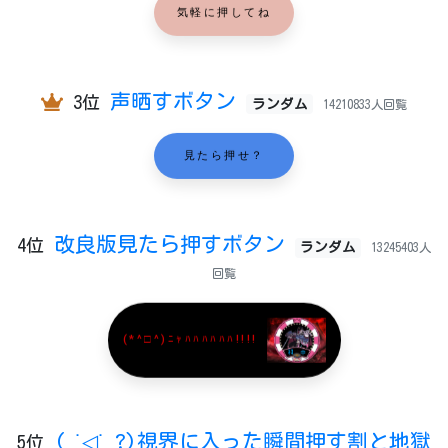
気軽に押してね
声晒すボタン
3位
ランダム
14210833人回覧
見たら押せ？
改良版見たら押すボタン
4位
ランダム
13245403人
回覧
(*^□^)ﾆｬﾊﾊﾊﾊﾊﾊ!!!!
( ˙◁˙ ?)視界に入った瞬間押す割と地獄
5位