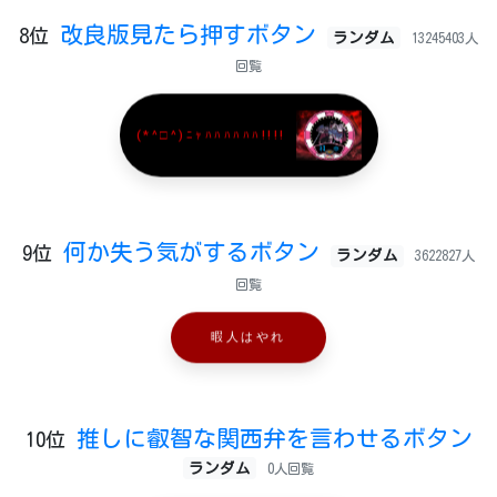
改良版見たら押すボタン
8位
ランダム
13245403人
回覧
(*^□^)ﾆｬﾊﾊﾊﾊﾊﾊ!!!!
何か失う気がするボタン
9位
ランダム
3622827人
回覧
暇人はやれ
推しに叡智な関西弁を言わせるボタン
10位
ランダム
0人回覧