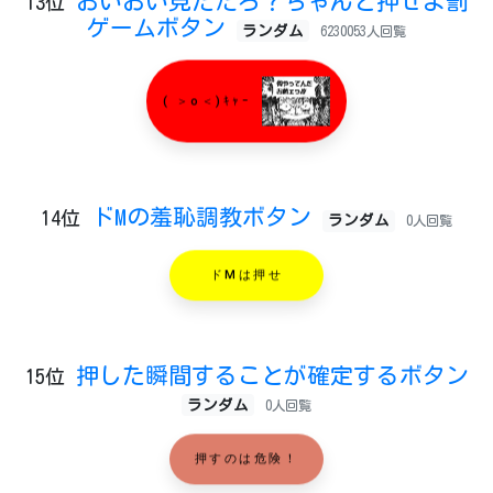
おいおい見ただろ？ちゃんと押せよ罰
13位
ゲームボタン
ランダム
6230053人回覧
( ＞o＜)ｷｬｰ
ドMの羞恥調教ボタン
14位
ランダム
0人回覧
ドMは押せ
押した瞬間することが確定するボタン
15位
ランダム
0人回覧
押すのは危険！