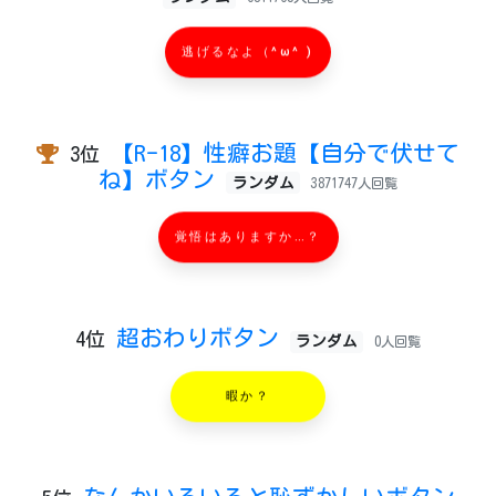
逃げるなよ（^ω^ )
【R-18】性癖お題【自分で伏せて
3位
ね】ボタン
ランダム
3871747人回覧
覚悟はありますか…？
超おわりボタン
4位
ランダム
0人回覧
暇か？