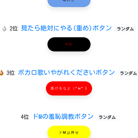
暇人が
見たら絶対にやる(重め)ボタン
2位
ランダム
やれ
ボカロ歌いやがれくださいボタン
3位
ランダム
逃げるなよ（^ω^ )
ドMの羞恥調教ボタン
4位
ランダム
ドMは押せ