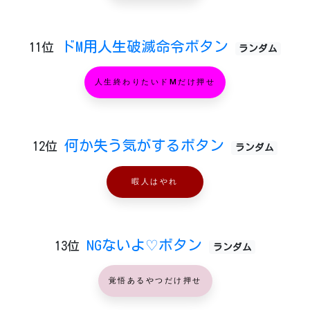
ドM用人生破滅命令ボタン
11位
ランダム
人生終わりたいドMだけ押せ
何か失う気がするボタン
12位
ランダム
暇人はやれ
NGないよ♡ボタン
13位
ランダム
覚悟あるやつだけ押せ