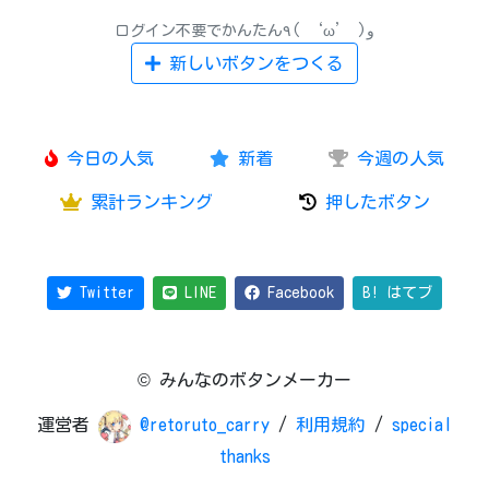
ログイン不要でかんたん٩( ‘ω’ )و
新しいボタンをつくる
今日の人気
新着
今週の人気
累計ランキング
押したボタン
Twitter
LINE
Facebook
B! はてブ
© みんなのボタンメーカー
運営者
@retoruto_carry
/
利用規約
/
special
thanks