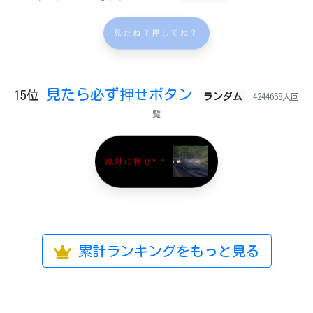
見たね？押してね？
見たら必ず押せボタン
15位
ランダム
4244658人回
覧
絶対に押せ^ ^
累計ランキングをもっと見る