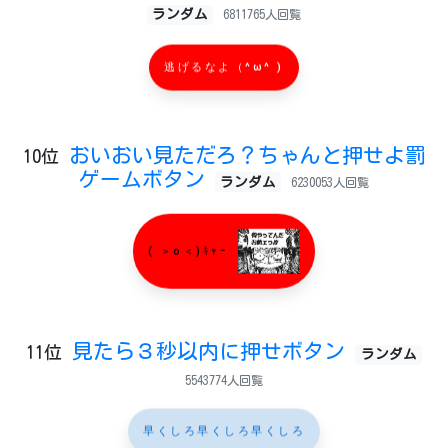
ランダム
6811765人回覧
逃げるなよ（^ω^ )
おいおい見ただろ？ちゃんと押せよ罰
10位
ゲームボタン
ランダム
6230053人回覧
( ＞o＜)ｷｬｰ
見たら３秒以内に押せボタン
11位
ランダム
5543774人回覧
早くしろ早くしろ早くしろ