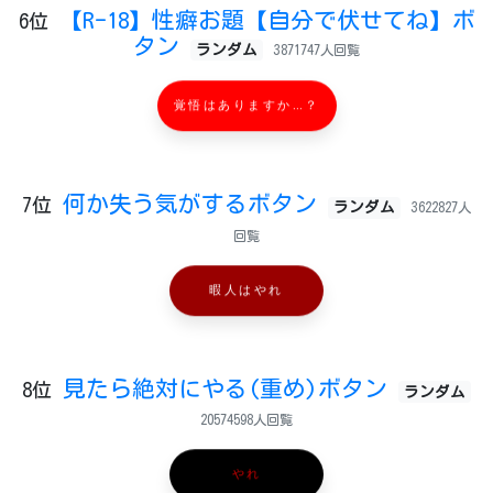
【R-18】性癖お題【自分で伏せてね】ボ
6位
タン
ランダム
3871747人回覧
覚悟はありますか…？
何か失う気がするボタン
7位
ランダム
3622827人
回覧
暇人はやれ
見たら絶対にやる(重め)ボタン
8位
ランダム
20574598人回覧
やれ