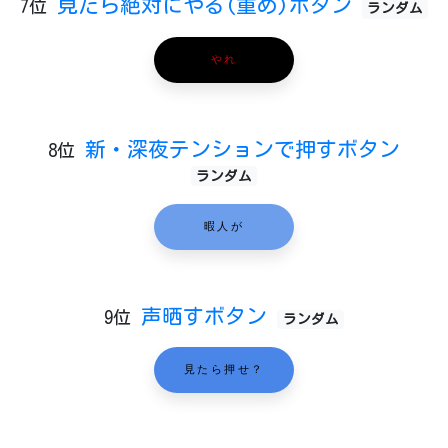
見たら絶対にやる(重め)ボタン
7位
ランダム
やれ
新・深夜テンションで押すボタン
8位
ランダム
暇人が
声晒すボタン
9位
ランダム
見たら押せ？