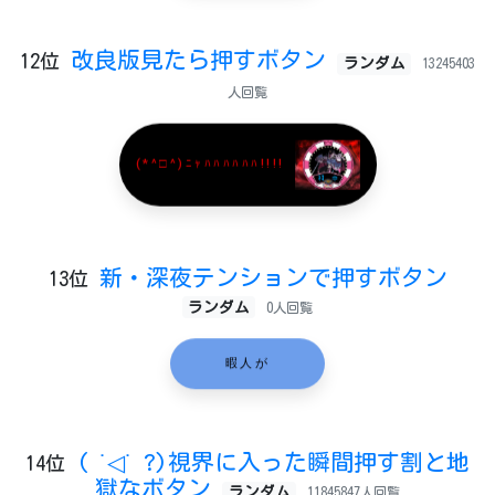
改良版見たら押すボタン
12位
ランダム
13245403
人回覧
(*^□^)ﾆｬﾊﾊﾊﾊﾊﾊ!!!!
新・深夜テンションで押すボタン
13位
ランダム
0人回覧
暇人が
( ˙◁˙ ?)視界に入った瞬間押す割と地
14位
獄なボタン
ランダム
11845847人回覧