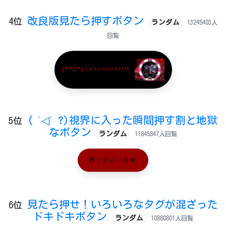
改良版見たら押すボタン
4位
ランダム
13245403人
回覧
(*^□^)ﾆｬﾊﾊﾊﾊﾊﾊ!!!!
( ˙◁˙ ?)視界に入った瞬間押す割と地獄
5位
なボタン
ランダム
11845847人回覧
押しなさいな★
見たら押せ！いろいろなタグが混ざった
6位
ドキドキボタン
ランダム
10880801人回覧