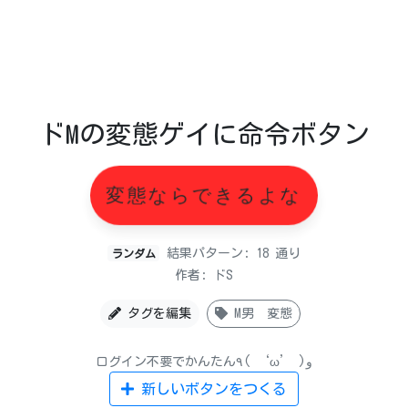
ドMの変態ゲイに命令ボタン
変態ならできるよな
結果パターン: 18 通り
ランダム
作者: ドS
タグを編集
M男 変態
ログイン不要でかんたん٩( ‘ω’ )و
新しいボタンをつくる