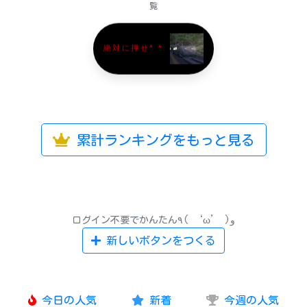
覧
絶対に押せ^ ^
累計ランキングをもっと見る
ログイン不要でかんたん٩( ‘ω’ )و
新しいボタンをつくる
今日の人気
新着
今週の人気