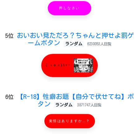
押しなさい
おいおい見ただろ？ちゃんと押せよ罰ゲ
5位
ームボタン
ランダム
6230053人回覧
( ＞o＜)ｷｬｰ
【R-18】性癖お題【自分で伏せてね】ボ
6位
タン
ランダム
3871747人回覧
覚悟はありますか…？