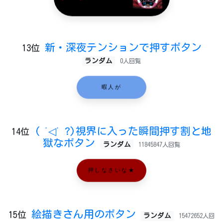
新・深夜テンションで押すボタン
13位
ランダム
0人回覧
暇人が
( ˙◁˙ ?)視界に入った瞬間押す割と地
14位
獄なボタン
ランダム
11845847人回覧
押しなさいな★
絵描きさん用のボタン
15位
ランダム
15472652人回