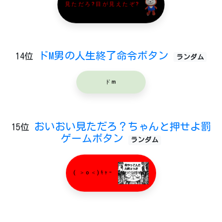
見ただろ?目が見えたぞ?
ドM男の人生終了命令ボタン
14位
ランダム
ドm
おいおい見ただろ？ちゃんと押せよ罰
15位
ゲームボタン
ランダム
( ＞o＜)ｷｬｰ