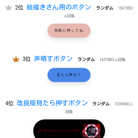
絵描きさん用のボタン
2位
ランダム
15472652
人回覧
気軽に押してね
声晒すボタン
3位
ランダム
14210833人回覧
見たら押せ？
改良版見たら押すボタン
4位
ランダム
13245403人
回覧
(*^□^)ﾆｬﾊﾊﾊﾊﾊﾊ!!!!