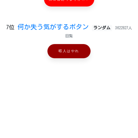
何か失う気がするボタン
7位
ランダム
3622827人
回覧
暇人はやれ
見たら絶対にやる(重め)ボタン
8位
ランダム
20574598人回覧
やれ
スペシャルボタン
9位
ランダム
0人回覧