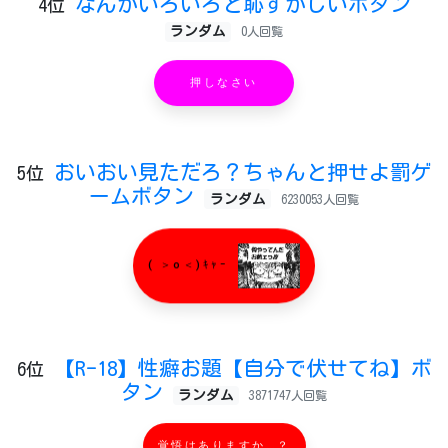
なんかいろいろと恥ずかしいボタン
4位
ランダム
0人回覧
押しなさい
おいおい見ただろ？ちゃんと押せよ罰ゲ
5位
ームボタン
ランダム
6230053人回覧
( ＞o＜)ｷｬｰ
【R-18】性癖お題【自分で伏せてね】ボ
6位
タン
ランダム
3871747人回覧
覚悟はありますか…？