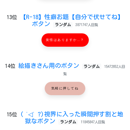
【R-18】性癖お題【自分で伏せてね】
13位
ボタン
ランダム
3871747人回覧
覚悟はありますか…？
絵描きさん用のボタン
14位
ランダム
15472652人回
覧
気軽に押してね
( ˙◁˙ ?)視界に入った瞬間押す割と地
15位
獄なボタン
ランダム
11845847人回覧