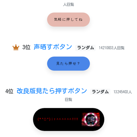
人回覧
気軽に押してね
声晒すボタン
3位
ランダム
14210833人回覧
見たら押せ？
改良版見たら押すボタン
4位
ランダム
13245403人
回覧
(*^□^)ﾆｬﾊﾊﾊﾊﾊﾊ!!!!