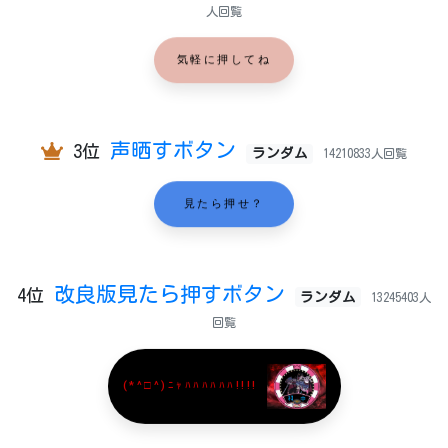
人回覧
気軽に押してね
声晒すボタン
3位
ランダム
14210833人回覧
見たら押せ？
改良版見たら押すボタン
4位
ランダム
13245403人
回覧
(*^□^)ﾆｬﾊﾊﾊﾊﾊﾊ!!!!