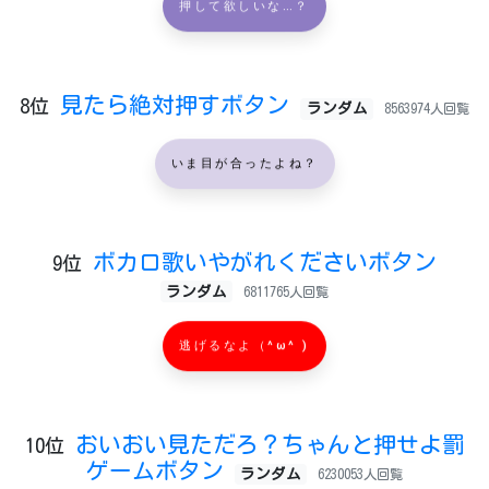
押して欲しいな…？
見たら絶対押すボタン
8位
ランダム
8563974人回覧
いま目が合ったよね？
ボカロ歌いやがれくださいボタン
9位
ランダム
6811765人回覧
逃げるなよ（^ω^ )
おいおい見ただろ？ちゃんと押せよ罰
10位
ゲームボタン
ランダム
6230053人回覧