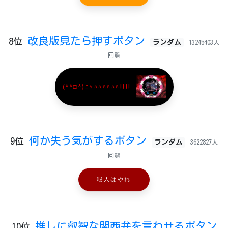
改良版見たら押すボタン
8位
ランダム
13245403人
回覧
(*^□^)ﾆｬﾊﾊﾊﾊﾊﾊ!!!!
何か失う気がするボタン
9位
ランダム
3622827人
回覧
暇人はやれ
推しに叡智な関西弁を言わせるボタン
10位