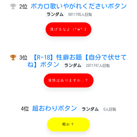
ボカロ歌いやがれくださいボタン
2位
ランダム
6811765人回覧
逃げるなよ（^ω^ )
【R-18】性癖お題【自分で伏せて
3位
ね】ボタン
ランダム
3871747人回覧
覚悟はありますか…？
超おわりボタン
4位
ランダム
0人回覧
暇か？