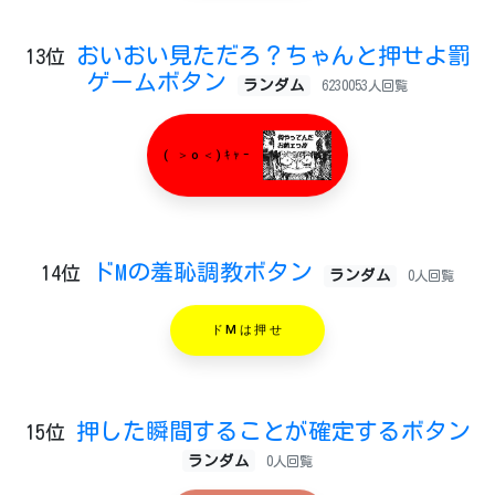
おいおい見ただろ？ちゃんと押せよ罰
13位
ゲームボタン
ランダム
6230053人回覧
( ＞o＜)ｷｬｰ
ドMの羞恥調教ボタン
14位
ランダム
0人回覧
ドMは押せ
押した瞬間することが確定するボタン
15位
ランダム
0人回覧