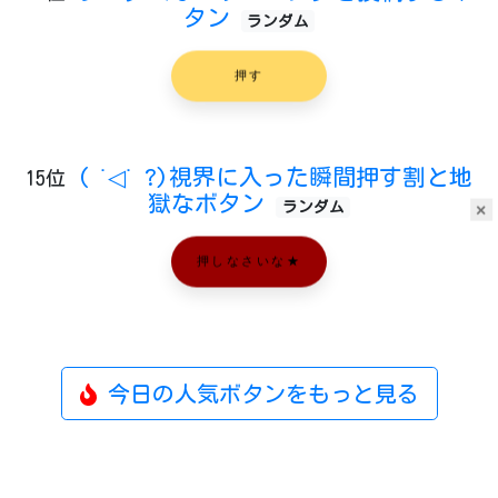
タン
ランダム
押す
( ˙◁˙ ?)視界に入った瞬間押す割と地
15位
獄なボタン
ランダム
×
押しなさいな★
今日の人気ボタンをもっと見る