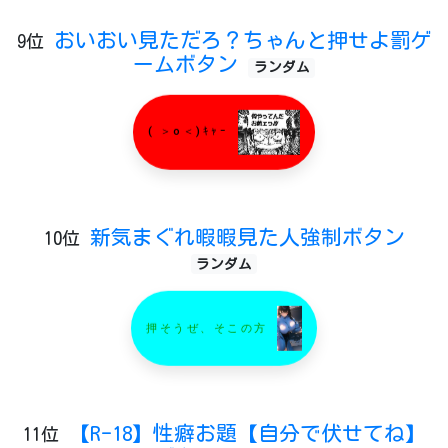
おいおい見ただろ？ちゃんと押せよ罰ゲ
9位
ームボタン
ランダム
( ＞o＜)ｷｬｰ
新気まぐれ暇暇見た人強制ボタン
10位
ランダム
押そうぜ、そこの方
【R-18】性癖お題【自分で伏せてね】
11位