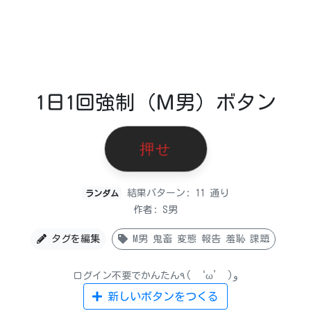
1日1回強制（Ｍ男）ボタン
押せ
結果パターン: 11 通り
ランダム
作者: S男
タグを編集
M男 鬼畜 変態 報告 羞恥 課題
ログイン不要でかんたん٩( ‘ω’ )و
新しいボタンをつくる