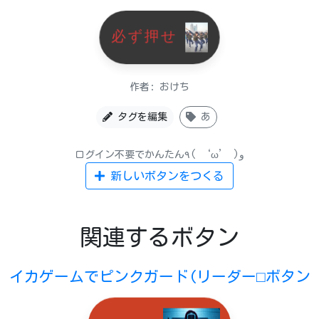
必ず押せ
作者: おけち
タグを編集
あ
ログイン不要でかんたん٩( ‘ω’ )و
新しいボタンをつくる
関連するボタン
イカゲームでピンクガード(リーダー⬜︎ボタン