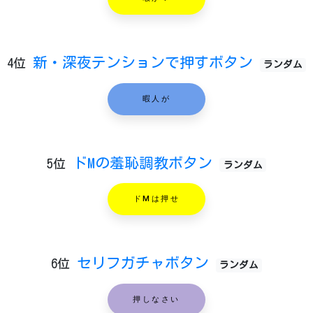
暇か？
新・深夜テンションで押すボタン
4位
ランダム
暇人が
ドMの羞恥調教ボタン
5位
ランダム
ドMは押せ
セリフガチャボタン
6位
ランダム
押しなさい