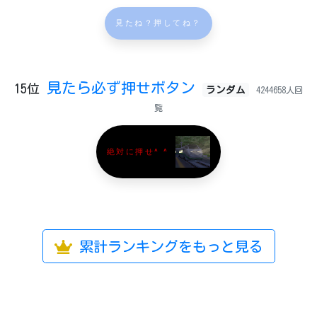
見たね？押してね？
見たら必ず押せボタン
15位
ランダム
4244658人回
覧
絶対に押せ^ ^
累計ランキングをもっと見る