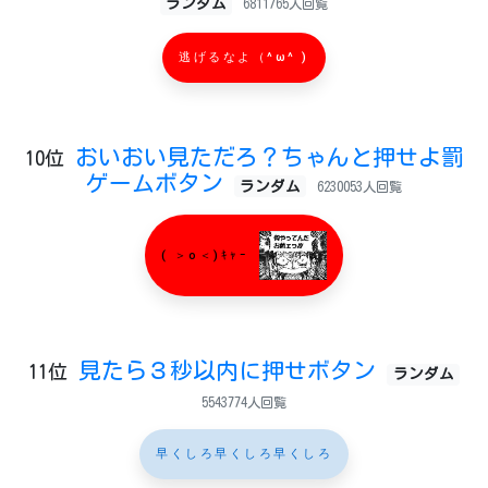
ランダム
6811765人回覧
逃げるなよ（^ω^ )
おいおい見ただろ？ちゃんと押せよ罰
10位
ゲームボタン
ランダム
6230053人回覧
( ＞o＜)ｷｬｰ
見たら３秒以内に押せボタン
11位
ランダム
5543774人回覧
早くしろ早くしろ早くしろ