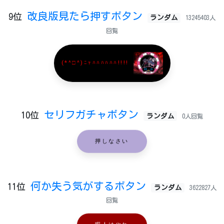
改良版見たら押すボタン
9位
ランダム
13245403人
回覧
(*^□^)ﾆｬﾊﾊﾊﾊﾊﾊ!!!!
セリフガチャボタン
10位
ランダム
0人回覧
押しなさい
何か失う気がするボタン
11位
ランダム
3622827人
回覧