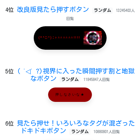
改良版見たら押すボタン
4位
ランダム
13245403人
回覧
(*^□^)ﾆｬﾊﾊﾊﾊﾊﾊ!!!!
( ˙◁˙ ?)視界に入った瞬間押す割と地獄
5位
なボタン
ランダム
11845847人回覧
押しなさいな★
見たら押せ！いろいろなタグが混ざった
6位
ドキドキボタン
ランダム
10880801人回覧