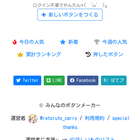
ログイン不要でかんたん٩( ‘ω’ )و
新しいボタンをつくる
今日の人気
新着
今週の人気
累計ランキング
押したボタン
Twitter
LINE
Facebook
B! はてブ
© みんなのボタンメーカー
運営者
@retoruto_carry
/
利用規約
/
special
thanks
運営者に支援✨ →
📦ほしいものリスト