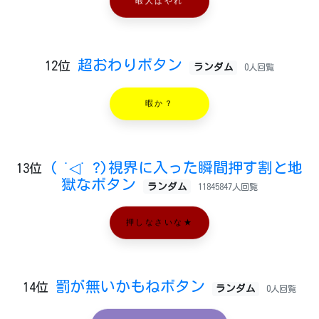
暇人はやれ
超おわりボタン
12位
ランダム
0人回覧
暇か？
( ˙◁˙ ?)視界に入った瞬間押す割と地
13位
獄なボタン
ランダム
11845847人回覧
押しなさいな★
罰が無いかもねボタン
14位
ランダム
0人回覧