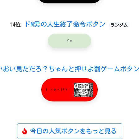
ドM男の人生終了命令ボタン
14位
ランダム
ドm
いおい見ただろ？ちゃんと押せよ罰ゲームボタ
( ＞o＜)ｷｬｰ
今日の人気ボタンをもっと見る