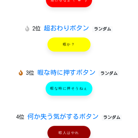
逃げるなよ（^ω^ )
超おわりボタン
2位
ランダム
暇か？
暇な時に押すボタン
3位
ランダム
暇な時に押そうねぇ
何か失う気がするボタン
4位
ランダム
暇人はやれ