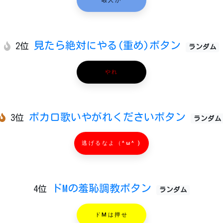
暇人が
見たら絶対にやる(重め)ボタン
2位
ランダム
やれ
ボカロ歌いやがれくださいボタン
3位
ランダム
逃げるなよ（^ω^ )
ドMの羞恥調教ボタン
4位
ランダム
ドMは押せ