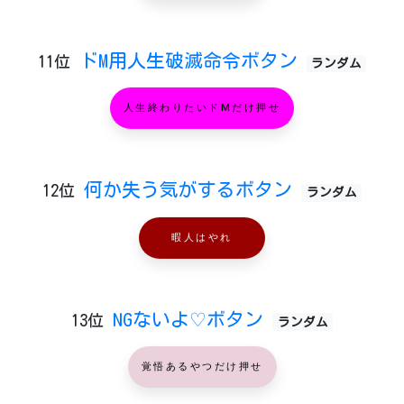
ドM用人生破滅命令ボタン
11位
ランダム
人生終わりたいドMだけ押せ
何か失う気がするボタン
12位
ランダム
暇人はやれ
NGないよ♡ボタン
13位
ランダム
覚悟あるやつだけ押せ